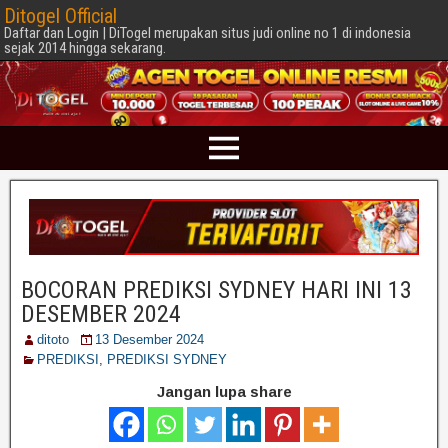
Ditogel Official
Daftar dan Login | DiTogel merupakan situs judi online no 1 di indonesia
sejak 2014 hingga sekarang.
BOCORAN PREDIKSI SYDNEY HARI INI 13
DESEMBER 2024
ditoto
13 Desember 2024
PREDIKSI
,
PREDIKSI SYDNEY
Jangan lupa share