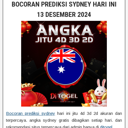
BOCORAN PREDIKSI SYDNEY HARI INI
13 DESEMBER 2024
Bocoran prediksi sydney
hari ini jitu 4d 3d 2d akuran dan
terpercaya. angka sydney gratis dibagikan setiap hari. dan
rekomendasi situs terpercaya dari admin hanya di
ditogel
.