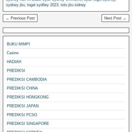
sydney jitu
,
togel sydñey 2023
,
toto jitu sidney
← Previous Post
Next Post →
BUKU MIMPI
Casino
HADIAH
PREDIKSI
PREDIKSI CAMBODIA
PREDIKSI CHINA
PREDIKSI HONGKONG
PREDIKSI JAPAN
PREDIKSI PCSO
PREDIKSI SINGAPORE