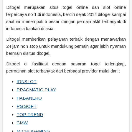
Ditogel merupakan situs togel online dan slot online
terpercaya no 1 di indonesia, berdiri sejak 2014 ditogel sampai
saat ini menempati 5 besar dengan pemain aktif terbanyak di
indonesia bahkan di asia.
Ditogel memberikan pelayanan terbaik dengan menawarkan
24 jam non stop untuk mendukung pemain agar lebih nyaman
bermain disitus ditogel.
Ditogel di fasilitasi dengan pasaran togel terlengkap,
permainan slot terbanyak dari berbagai provider mulai dari :
IDNSLOT
PRAGMATIC PLAY
HABANERO
PG SOFT
TOP TREND
GMW
MICROGAMING