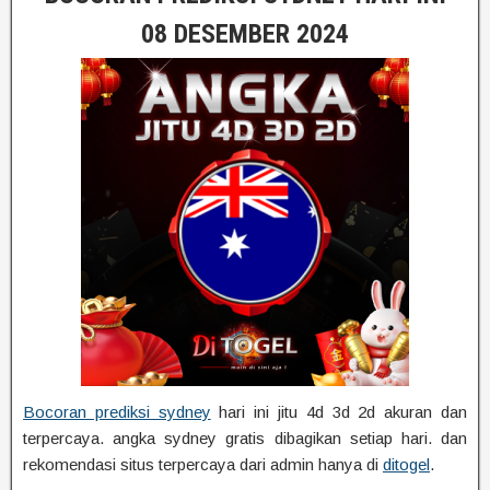
08 DESEMBER 2024
Bocoran prediksi sydney
hari ini jitu 4d 3d 2d akuran dan
terpercaya. angka sydney gratis dibagikan setiap hari. dan
rekomendasi situs terpercaya dari admin hanya di
ditogel
.