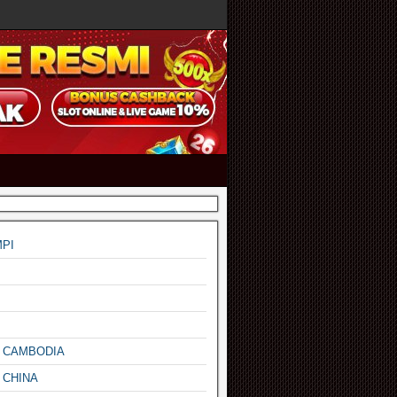
PI
I CAMBODIA
 CHINA