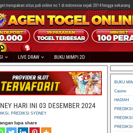
ogel merupakan situs judi online no 1 di indonesia sejak 2014 hingga sekarang.
SI
LIVE DRAW
BUKU MIMPI 2D
BUKU MIM
Casino
HADIAH
NEY HARI INI 03 DESEMBER 2024
PREDIKSI
IKSI
,
PREDIKSI SYDNEY
PREDIKS
angan lupa share
PREDIKSI