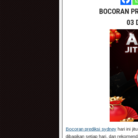
BOCORAN PR
03 
Bocoran prediksi sydney
hari ini j
dibagikan setiap hari. dan rekomend