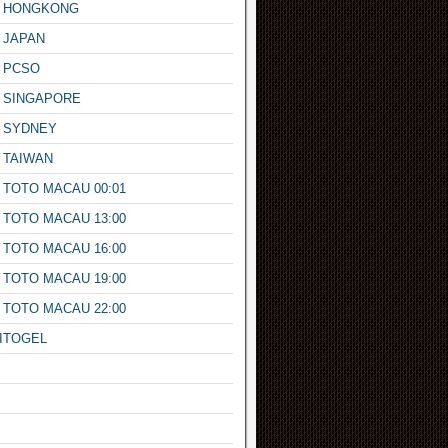
I HONGKONG
 JAPAN
 PCSO
I SINGAPORE
I SYDNEY
 TAIWAN
 TOTO MACAU 00:01
 TOTO MACAU 13:00
 TOTO MACAU 16:00
 TOTO MACAU 19:00
 TOTO MACAU 22:00
ITOGEL