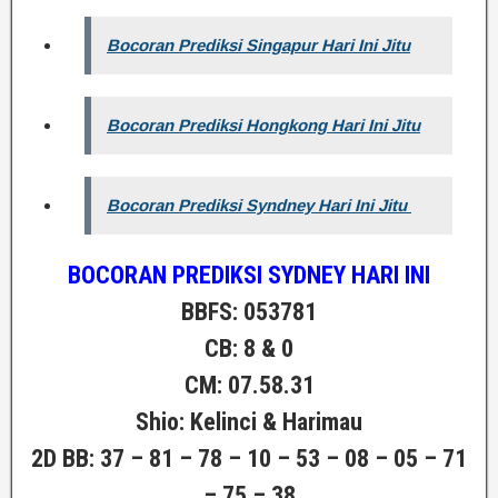
Bocoran Prediksi Singapur Hari Ini Jitu
Bocoran Prediksi Hongkong Hari Ini Jitu
Bocoran Prediksi Syndney Hari Ini Jitu
BOCORAN PREDIKSI SYDNEY HARI INI
BBFS: 053781
CB: 8 & 0
CM: 07.58.31
Shio: Kelinci & Harimau
2D BB: 37 – 81 – 78 – 10 – 53 – 08 – 05 – 71
– 75 – 38