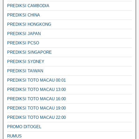
PREDIKSI CAMBODIA
PREDIKSI CHINA
PREDIKSI HONGKONG
PREDIKSI JAPAN
PREDIKSI PCSO
PREDIKSI SINGAPORE
PREDIKSI SYDNEY
PREDIKSI TAIWAN
PREDIKSI TOTO MACAU 00:01
PREDIKSI TOTO MACAU 13:00
PREDIKSI TOTO MACAU 16:00
PREDIKSI TOTO MACAU 19:00
PREDIKSI TOTO MACAU 22:00
PROMO DITOGEL
RUMUS