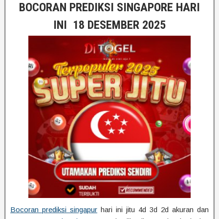
BOCORAN PREDIKSI SINGAPORE HARI
INI 18 DESEMBER
2025
Bocoran prediksi singapur
hari ini jitu 4d 3d 2d akuran dan