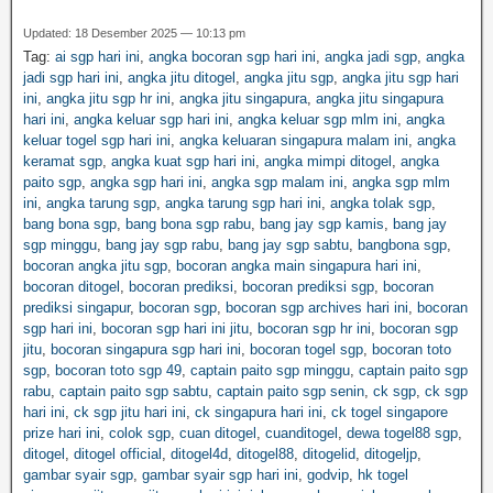
Updated: 18 Desember 2025 — 10:13 pm
Tag:
ai sgp hari ini
,
angka bocoran sgp hari ini
,
angka jadi sgp
,
angka
jadi sgp hari ini
,
angka jitu ditogel
,
angka jitu sgp
,
angka jitu sgp hari
ini
,
angka jitu sgp hr ini
,
angka jitu singapura
,
angka jitu singapura
hari ini
,
angka keluar sgp hari ini
,
angka keluar sgp mlm ini
,
angka
keluar togel sgp hari ini
,
angka keluaran singapura malam ini
,
angka
keramat sgp
,
angka kuat sgp hari ini
,
angka mimpi ditogel
,
angka
paito sgp
,
angka sgp hari ini
,
angka sgp malam ini
,
angka sgp mlm
ini
,
angka tarung sgp
,
angka tarung sgp hari ini
,
angka tolak sgp
,
bang bona sgp
,
bang bona sgp rabu
,
bang jay sgp kamis
,
bang jay
sgp minggu
,
bang jay sgp rabu
,
bang jay sgp sabtu
,
bangbona sgp
,
bocoran angka jitu sgp
,
bocoran angka main singapura hari ini
,
bocoran ditogel
,
bocoran prediksi
,
bocoran prediksi sgp
,
bocoran
prediksi singapur
,
bocoran sgp
,
bocoran sgp archives hari ini
,
bocoran
sgp hari ini
,
bocoran sgp hari ini jitu
,
bocoran sgp hr ini
,
bocoran sgp
jitu
,
bocoran singapura sgp hari ini
,
bocoran togel sgp
,
bocoran toto
sgp
,
bocoran toto sgp 49
,
captain paito sgp minggu
,
captain paito sgp
rabu
,
captain paito sgp sabtu
,
captain paito sgp senin
,
ck sgp
,
ck sgp
hari ini
,
ck sgp jitu hari ini
,
ck singapura hari ini
,
ck togel singapore
prize hari ini
,
colok sgp
,
cuan ditogel
,
cuanditogel
,
dewa togel88 sgp
,
ditogel
,
ditogel official
,
ditogel4d
,
ditogel88
,
ditogelid
,
ditogeljp
,
gambar syair sgp
,
gambar syair sgp hari ini
,
godvip
,
hk togel