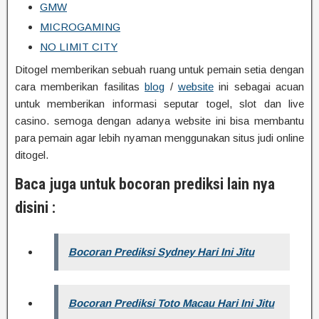
GMW
MICROGAMING
NO LIMIT CITY
Ditogel memberikan sebuah ruang untuk pemain setia dengan
cara memberikan fasilitas
blog
/
website
ini sebagai acuan
untuk memberikan informasi seputar togel, slot dan live
casino. semoga dengan adanya website ini bisa membantu
para pemain agar lebih nyaman menggunakan situs judi online
ditogel.
Baca juga untuk bocoran prediksi lain nya
disini :
Bocoran Prediksi Sydney Hari Ini Jitu
Bocoran Prediksi Toto Macau Hari Ini Jitu