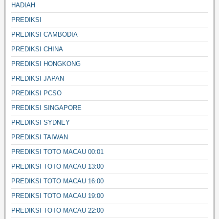
HADIAH
PREDIKSI
PREDIKSI CAMBODIA
PREDIKSI CHINA
PREDIKSI HONGKONG
PREDIKSI JAPAN
PREDIKSI PCSO
PREDIKSI SINGAPORE
PREDIKSI SYDNEY
PREDIKSI TAIWAN
PREDIKSI TOTO MACAU 00:01
PREDIKSI TOTO MACAU 13:00
PREDIKSI TOTO MACAU 16:00
PREDIKSI TOTO MACAU 19:00
PREDIKSI TOTO MACAU 22:00