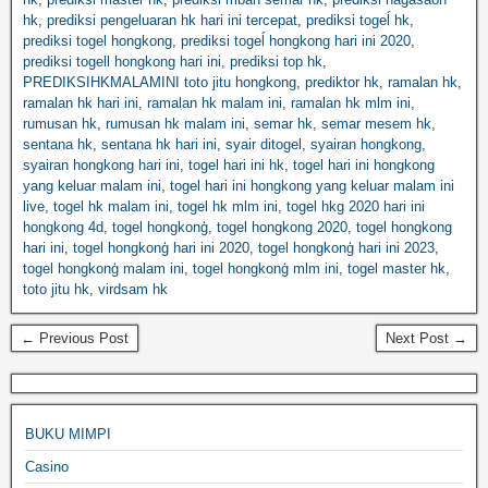
hk
,
prediksi pengeluaran hk hari ini tercepat
,
prediksi togeĺ hk
,
prediksi togel hongkong
,
prediksi togeĺ hongkong hari ini 2020
,
prediksi togell hongkong hari ini
,
prediksi top hk
,
PREDIKSIHKMALAMINI toto jitu hongkong
,
prediktor hk
,
ramalan hk
,
ramalan hk hari ini
,
ramalan hk malam ini
,
ramalan hk mlm ini
,
rumusan hk
,
rumusan hk malam ini
,
semar hk
,
semar mesem hk
,
sentana hk
,
sentana hk hari ini
,
syair ditogel
,
syairan hongkong
,
syairan hongkong hari ini
,
togel hari ini hk
,
togel hari ini hongkong
yang keluar malam ini
,
togel hari ini hongkong yang keluar malam ini
live
,
togel hk malam ini
,
togel hk mlm ini
,
togel hkg 2020 hari ini
hongkong 4d
,
togel hongkonģ
,
togel hongkong 2020
,
togel hongkong
hari ini
,
togel hongkonģ hari ini 2020
,
togel hongkonģ hari ini 2023
,
togel hongkonģ malam ini
,
togel hongkonģ mlm ini
,
togel master hk
,
toto jitu hk
,
virdsam hk
← Previous Post
Next Post →
BUKU MIMPI
Casino