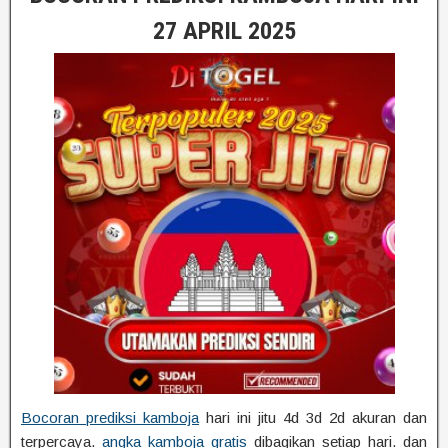
27 APRIL 2025
Bocoran prediksi kamboja
hari ini jitu 4d 3d 2d akuran dan
terpercaya.
angka kamboja gratis
dibagikan setiap hari. dan