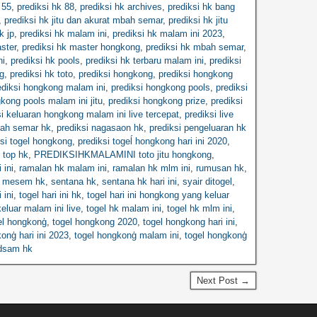
 55
,
prediksi hk 88
,
prediksi hk archives
,
prediksi hk bang
,
prediksi hk jitu dan akurat mbah semar
,
prediksi hk jitu
k jp
,
prediksi hk malam ini
,
prediksi hk malam ini 2023
,
ster
,
prediksi hk master hongkong
,
prediksi hk mbah semar
,
ni
,
prediksi hk pools
,
prediksi hk terbaru malam ini
,
prediksi
g
,
prediksi hk toto
,
prediksi hongkong
,
prediksi hongkong
ediksi hongkong malam ini
,
prediksi hongkong pools
,
prediksi
kong pools malam ini jitu
,
prediksi hongkong prize
,
prediksi
si keluaran hongkong malam ini live tercepat
,
prediksi live
bah semar hk
,
prediksi nagasaon hk
,
prediksi pengeluaran hk
ksi togel hongkong
,
prediksi togeĺ hongkong hari ini 2020
,
i top hk
,
PREDIKSIHKMALAMINI toto jitu hongkong
,
 ini
,
ramalan hk malam ini
,
ramalan hk mlm ini
,
rumusan hk
,
 mesem hk
,
sentana hk
,
sentana hk hari ini
,
syair ditogel
,
 ini
,
togel hari ini hk
,
togel hari ini hongkong yang keluar
eluar malam ini live
,
togel hk malam ini
,
togel hk mlm ini
,
el hongkonģ
,
togel hongkong 2020
,
togel hongkong hari ini
,
onģ hari ini 2023
,
togel hongkonģ malam ini
,
togel hongkonģ
rdsam hk
Next Post →