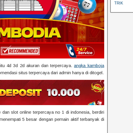
TRIK
 jitu 4d 3d 2d akuran dan terpercaya.
angka kamboja
omendasi situs terpercaya dari admin hanya di ditogel.
 dan slot online terpercaya no 1 di indonesia, berdiri
 menempati 5 besar dengan pemain aktif terbanyak di