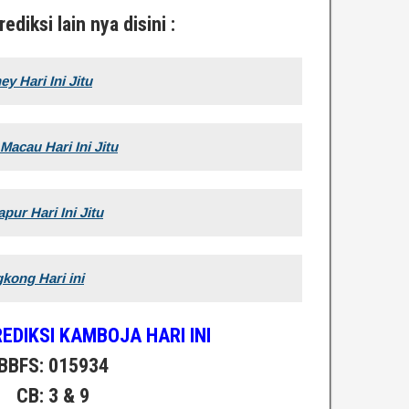
diksi lain nya disini :
y Hari Ini Jitu
Macau Hari Ini Jitu
pur Hari Ini Jitu
kong Hari ini
EDIKSI KAMBOJA HARI INI
BBFS: 015934
CB: 3 & 9