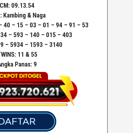
CM: 09.13.54
o: Kambing & Naga
– 40 – 15 – 03 – 01 – 94 – 91 – 53
934 – 593 – 140 – 015 – 403
59 – 5934 – 1593 – 3140
WINS: 11 & 55
Angka Panas: 9