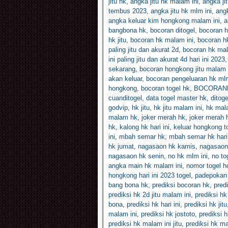
jitu hk
,
angka jitu hk malam ini
,
angka ji
tembus 2023
,
angka jitu hk mlm ini
,
ang
angka keluar kim hongkong malam ini
,
a
bangbona hk
,
bocoran ditogel
,
bocoran 
hk jitu
,
bocoran hk malam ini
,
bocoran hk
paling jitu dan akurat 2d
,
bocoran hk mala
ini paling jitu dan akurat 4d hari ini 2023
sekarang
,
bocoran hongkong jitu malam 
akan keluar
,
bocoran pengeluaran hk mlm
hongkong
,
bocoran togel hk
,
BOCORANHK 
cuanditogel
,
data togel master hk
,
ditoge
godvip
,
hk jitu
,
hk jitu malam ini
,
hk mal
malam hk
,
joker merah hk
,
joker merah 
hk
,
kalong hk hari ini
,
keluar hongkong to
ini
,
mbah semar hk
,
mbah semar hk hari 
hk jumat
,
nagasaon hk kamis
,
nagasaon
nagasaon hk senin
,
no hk mlm ini
,
no to
angka main hk malam ini
,
nomor togel h
hongkong hari ini 2023 togel
,
padepokan
bang bona hk
,
prediksi bocoran hk
,
pred
prediksi hk 2d jitu malam ini
,
prediksi hk
bona
,
prediksi hk hari ini
,
prediksi hk jitu
malam ini
,
prediksi hk jostoto
,
prediksi h
prediksi hk malam ini jitu
,
prediksi hk ma