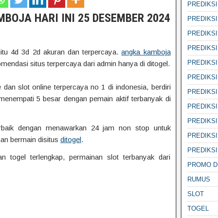
PREDIKS
MBOJA HARI INI 25 DESEMBER
2024
PREDIKSI
PREDIKSI
PREDIKS
 jitu 4d 3d 2d akuran dan terpercaya.
angka kamboja
PREDIKS
omendasi situs terpercaya dari admin hanya di ditogel.
PREDIKSI
 dan slot online terpercaya no 1 di indonesia, berdiri
PREDIKSI
 menempati 5 besar dengan pemain aktif terbanyak di
PREDIKSI
PREDIKSI
erbaik dengan menawarkan 24 jam non stop untuk
PREDIKSI
an bermain disitus
ditogel
.
PREDIKSI
ran togel terlengkap, permainan slot terbanyak dari
PROMO D
RUMUS
SLOT
TOGEL