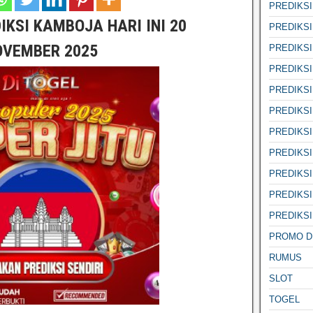
PREDIKS
KSI KAMBOJA HARI INI 20
PREDIKSI
OVEMBER
2025
PREDIKSI
PREDIKS
PREDIKS
PREDIKSI
PREDIKSI
PREDIKSI
PREDIKSI
PREDIKSI
PREDIKSI
PROMO D
RUMUS
SLOT
TOGEL