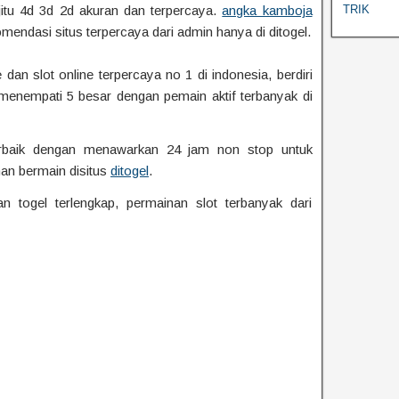
TRIK
 jitu 4d 3d 2d akuran dan terpercaya.
angka kamboja
omendasi situs terpercaya dari admin hanya di ditogel.
 dan slot online terpercaya no 1 di indonesia, berdiri
 menempati 5 besar dengan pemain aktif terbanyak di
erbaik dengan menawarkan 24 jam non stop untuk
an bermain disitus
ditogel
.
ran togel terlengkap, permainan slot terbanyak dari