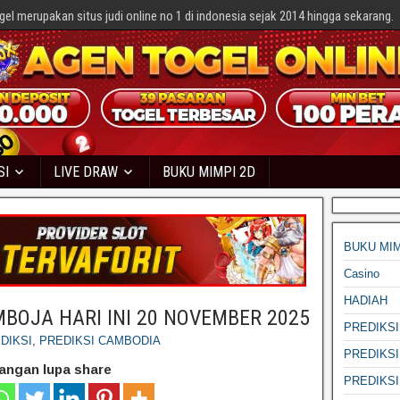
ogel merupakan situs judi online no 1 di indonesia sejak 2014 hingga sekarang.
SI
LIVE DRAW
BUKU MIMPI 2D
BUKU MIM
Casino
HADIAH
BOJA HARI INI 20 NOVEMBER 2025
PREDIKSI
DIKSI
,
PREDIKSI CAMBODIA
PREDIKS
angan lupa share
PREDIKSI