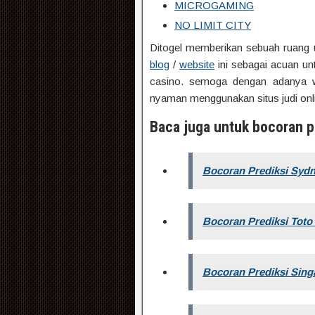
MICROGAMING
NO LIMIT CITY
Ditogel memberikan sebuah ruang u
blog
/
website
ini sebagai acuan unt
casino. semoga dengan adanya w
nyaman menggunakan situs judi onli
Baca juga untuk bocoran pre
Bocoran Prediksi Sydne
Bocoran Prediksi Toto 
Bocoran Prediksi Singa