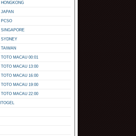
I HONGKONG
 JAPAN
 PCSO
I SINGAPORE
I SYDNEY
 TAIWAN
 TOTO MACAU 00:01
 TOTO MACAU 13:00
 TOTO MACAU 16:00
 TOTO MACAU 19:00
 TOTO MACAU 22:00
ITOGEL