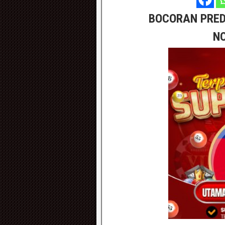
BOCORAN PREDI
N