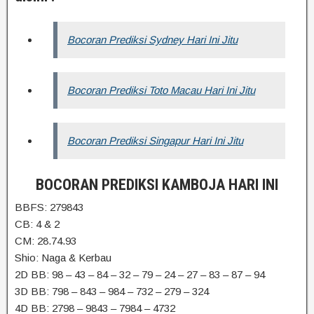
Bocoran Prediksi Sydney Hari Ini Jitu
Bocoran Prediksi Toto Macau Hari Ini Jitu
Bocoran Prediksi Singapur Hari Ini Jitu
BOCORAN PREDIKSI KAMBOJA HARI INI
BBFS: 279843
CB: 4 & 2
CM: 28.74.93
Shio: Naga & Kerbau
2D BB: 98 – 43 – 84 – 32 – 79 – 24 – 27 – 83 – 87 – 94
3D BB: 798 – 843 – 984 – 732 – 279 – 324
4D BB: 2798 – 9843 – 7984 – 4732