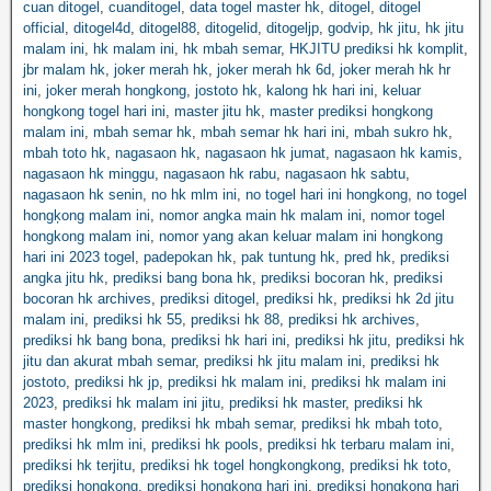
cuan ditogel
,
cuanditogel
,
data togel master hk
,
ditogel
,
ditogel
official
,
ditogel4d
,
ditogel88
,
ditogelid
,
ditogeljp
,
godvip
,
hk jitu
,
hk jitu
malam ini
,
hk malam ini
,
hk mbah semar
,
HKJITU prediksi hk komplit
,
jbr malam hk
,
joker merah hk
,
joker merah hk 6d
,
joker merah hk hr
ini
,
joker merah hongkong
,
jostoto hk
,
kalong hk hari ini
,
keluar
hongkong togel hari ini
,
master jitu hk
,
master prediksi hongkong
malam ini
,
mbah semar hk
,
mbah semar hk hari ini
,
mbah sukro hk
,
mbah toto hk
,
nagasaon hk
,
nagasaon hk jumat
,
nagasaon hk kamis
,
nagasaon hk minggu
,
nagasaon hk rabu
,
nagasaon hk sabtu
,
nagasaon hk senin
,
no hk mlm ini
,
no togel hari ini hongkong
,
no togel
hongķong malam ini
,
nomor angka main hk malam ini
,
nomor togel
hongkong malam ini
,
nomor yang akan keluar malam ini hongkong
hari ini 2023 togel
,
padepokan hk
,
pak tuntung hk
,
pred hk
,
prediksi
angka jitu hk
,
prediksi bang bona hk
,
prediksi bocoran hk
,
prediksi
bocoran hk archives
,
prediksi ditogel
,
prediksi hk
,
prediksi hk 2d jitu
malam ini
,
prediksi hk 55
,
prediksi hk 88
,
prediksi hk archives
,
prediksi hk bang bona
,
prediksi hk hari ini
,
prediksi hk jitu
,
prediksi hk
jitu dan akurat mbah semar
,
prediksi hk jitu malam ini
,
prediksi hk
jostoto
,
prediksi hk jp
,
prediksi hk malam ini
,
prediksi hk malam ini
2023
,
prediksi hk malam ini jitu
,
prediksi hk master
,
prediksi hk
master hongkong
,
prediksi hk mbah semar
,
prediksi hk mbah toto
,
prediksi hk mlm ini
,
prediksi hk pools
,
prediksi hk terbaru malam ini
,
prediksi hk terjitu
,
prediksi hk togel hongkongkong
,
prediksi hk toto
,
prediksi hongkong
,
prediksi hongkong hari ini
,
prediksi hongkong hari