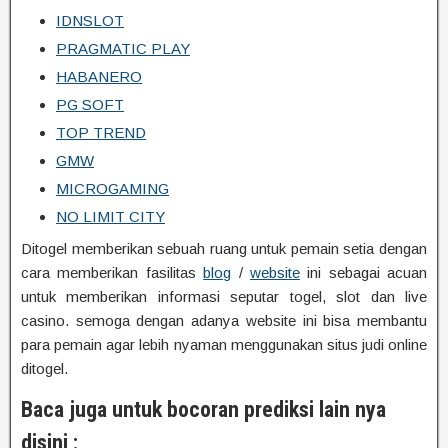
IDNSLOT
PRAGMATIC PLAY
HABANERO
PG SOFT
TOP TREND
GMW
MICROGAMING
NO LIMIT CITY
Ditogel memberikan sebuah ruang untuk pemain setia dengan
cara memberikan fasilitas
blog
/
website
ini sebagai acuan
untuk memberikan informasi seputar togel, slot dan live
casino. semoga dengan adanya website ini bisa membantu
para pemain agar lebih nyaman menggunakan situs judi online
ditogel.
Baca juga untuk bocoran prediksi lain nya
disini :