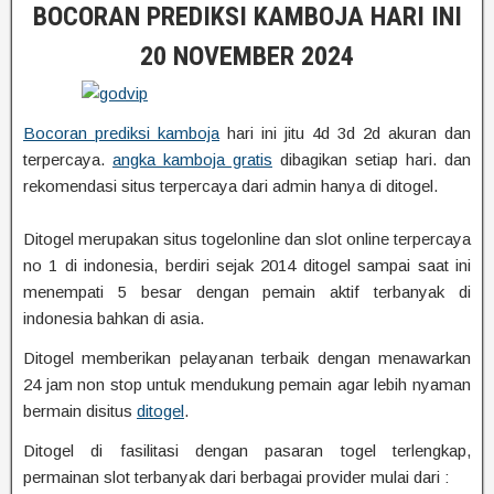
BOCORAN PREDIKSI KAMBOJA HARI INI
20 NOVEMBER
2024
Bocoran prediksi kamboja
hari ini jitu 4d 3d 2d akuran dan
terpercaya.
angka kamboja gratis
dibagikan setiap hari. dan
rekomendasi situs terpercaya dari admin hanya di ditogel.
Ditogel merupakan situs togelonline dan slot online terpercaya
no 1 di indonesia, berdiri sejak 2014 ditogel sampai saat ini
menempati 5 besar dengan pemain aktif terbanyak di
indonesia bahkan di asia.
Ditogel memberikan pelayanan terbaik dengan menawarkan
24 jam non stop untuk mendukung pemain agar lebih nyaman
bermain disitus
ditogel
.
Ditogel di fasilitasi dengan pasaran togel terlengkap,
permainan slot terbanyak dari berbagai provider mulai dari :