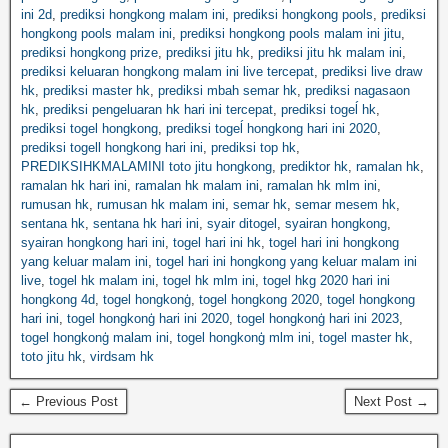
ini 2d
,
prediksi hongkong malam ini
,
prediksi hongkong pools
,
prediksi
hongkong pools malam ini
,
prediksi hongkong pools malam ini jitu
,
prediksi hongkong prize
,
prediksi jitu hk
,
prediksi jitu hk malam ini
,
prediksi keluaran hongkong malam ini live tercepat
,
prediksi live draw
hk
,
prediksi master hk
,
prediksi mbah semar hk
,
prediksi nagasaon
hk
,
prediksi pengeluaran hk hari ini tercepat
,
prediksi togeĺ hk
,
prediksi togel hongkong
,
prediksi togeĺ hongkong hari ini 2020
,
prediksi togell hongkong hari ini
,
prediksi top hk
,
PREDIKSIHKMALAMINI toto jitu hongkong
,
prediktor hk
,
ramalan hk
,
ramalan hk hari ini
,
ramalan hk malam ini
,
ramalan hk mlm ini
,
rumusan hk
,
rumusan hk malam ini
,
semar hk
,
semar mesem hk
,
sentana hk
,
sentana hk hari ini
,
syair ditogel
,
syairan hongkong
,
syairan hongkong hari ini
,
togel hari ini hk
,
togel hari ini hongkong
yang keluar malam ini
,
togel hari ini hongkong yang keluar malam ini
live
,
togel hk malam ini
,
togel hk mlm ini
,
togel hkg 2020 hari ini
hongkong 4d
,
togel hongkonģ
,
togel hongkong 2020
,
togel hongkong
hari ini
,
togel hongkonģ hari ini 2020
,
togel hongkonģ hari ini 2023
,
togel hongkonģ malam ini
,
togel hongkonģ mlm ini
,
togel master hk
,
toto jitu hk
,
virdsam hk
← Previous Post
Next Post →