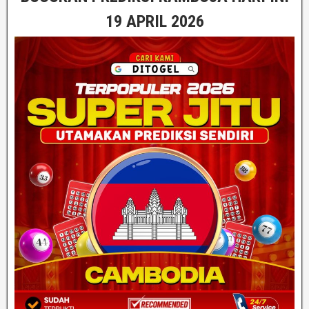
19 APRIL 2026