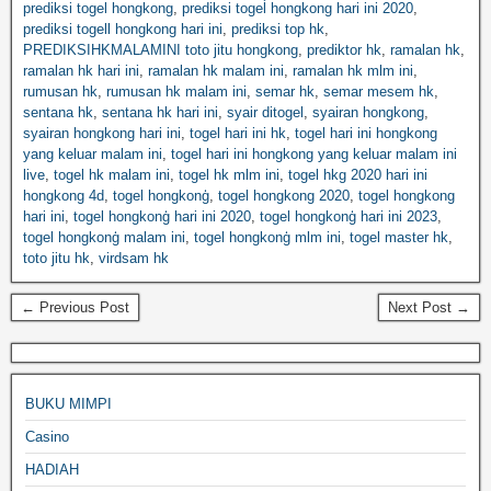
prediksi togel hongkong
,
prediksi togeĺ hongkong hari ini 2020
,
prediksi togell hongkong hari ini
,
prediksi top hk
,
PREDIKSIHKMALAMINI toto jitu hongkong
,
prediktor hk
,
ramalan hk
,
ramalan hk hari ini
,
ramalan hk malam ini
,
ramalan hk mlm ini
,
rumusan hk
,
rumusan hk malam ini
,
semar hk
,
semar mesem hk
,
sentana hk
,
sentana hk hari ini
,
syair ditogel
,
syairan hongkong
,
syairan hongkong hari ini
,
togel hari ini hk
,
togel hari ini hongkong
yang keluar malam ini
,
togel hari ini hongkong yang keluar malam ini
live
,
togel hk malam ini
,
togel hk mlm ini
,
togel hkg 2020 hari ini
hongkong 4d
,
togel hongkonģ
,
togel hongkong 2020
,
togel hongkong
hari ini
,
togel hongkonģ hari ini 2020
,
togel hongkonģ hari ini 2023
,
togel hongkonģ malam ini
,
togel hongkonģ mlm ini
,
togel master hk
,
toto jitu hk
,
virdsam hk
← Previous Post
Next Post →
BUKU MIMPI
Casino
HADIAH