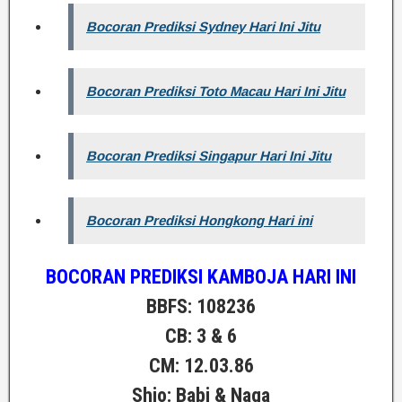
Bocoran Prediksi Sydney Hari Ini Jitu
Bocoran Prediksi Toto Macau Hari Ini Jitu
Bocoran Prediksi Singapur Hari Ini Jitu
Bocoran Prediksi Hongkong Hari ini
BOCORAN PREDIKSI KAMBOJA HARI INI
BBFS: 108236
CB: 3 & 6
CM: 12.03.86
Shio: Babi & Naga