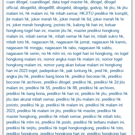
cuan ditogel
,
cuanditogel
,
data togel master hk
,
ditogel
,
ditogel
official
,
ditogel4d
,
ditogel88
,
ditogelid
,
ditogeljp
,
godvip
,
hk jitu
,
hk jitu
malam ini
,
hk malam ini
,
hk mbah semar
,
HKJITU prediksi hk komplit
,
jbr malam hk
,
joker merah hk
,
joker merah hk 6d
,
joker merah hk hr
ini
,
joker merah hongkong
,
jostoto hk
,
kalong hk hari ini
,
keluar
hongkong togel hari ini
,
master jitu hk
,
master prediksi hongkong
malam ini
,
mbah semar hk
,
mbah semar hk hari ini
,
mbah sukro hk
,
mbah toto hk
,
nagasaon hk
,
nagasaon hk jumat
,
nagasaon hk kamis
,
nagasaon hk minggu
,
nagasaon hk rabu
,
nagasaon hk sabtu
,
nagasaon hk senin
,
no hk mlm ini
,
no togel hari ini hongkong
,
no togel
hongķong malam ini
,
nomor angka main hk malam ini
,
nomor togel
hongkong malam ini
,
nomor yang akan keluar malam ini hongkong
hari ini 2023 togel
,
padepokan hk
,
pak tuntung hk
,
pred hk
,
prediksi
angka jitu hk
,
prediksi bang bona hk
,
prediksi bocoran hk
,
prediksi
bocoran hk archives
,
prediksi ditogel
,
prediksi hk
,
prediksi hk 2d jitu
malam ini
,
prediksi hk 55
,
prediksi hk 88
,
prediksi hk archives
,
prediksi hk bang bona
,
prediksi hk hari ini
,
prediksi hk jitu
,
prediksi hk
jitu dan akurat mbah semar
,
prediksi hk jitu malam ini
,
prediksi hk
jostoto
,
prediksi hk jp
,
prediksi hk malam ini
,
prediksi hk malam ini
2023
,
prediksi hk malam ini jitu
,
prediksi hk master
,
prediksi hk
master hongkong
,
prediksi hk mbah semar
,
prediksi hk mbah toto
,
prediksi hk mlm ini
,
prediksi hk pools
,
prediksi hk terbaru malam ini
,
prediksi hk terjitu
,
prediksi hk togel hongkongkong
,
prediksi hk toto
,
prediksi hongkong
,
prediksi hongkong hari ini
,
prediksi hongkong hari