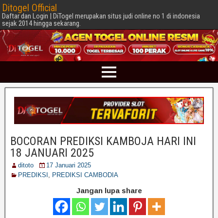
Ditogel Official
Daftar dan Login | DiTogel merupakan situs judi online no 1 di indonesia
sejak 2014 hingga sekarang.
BOCORAN PREDIKSI KAMBOJA HARI INI
18 JANUARI 2025
ditoto
17 Januari 2025
PREDIKSI
,
PREDIKSI CAMBODIA
Jangan lupa share