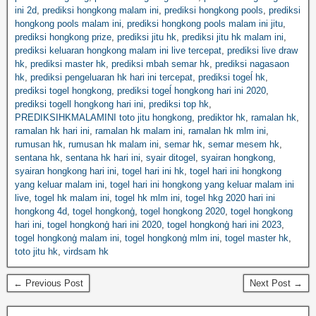
ini 2d
,
prediksi hongkong malam ini
,
prediksi hongkong pools
,
prediksi
hongkong pools malam ini
,
prediksi hongkong pools malam ini jitu
,
prediksi hongkong prize
,
prediksi jitu hk
,
prediksi jitu hk malam ini
,
prediksi keluaran hongkong malam ini live tercepat
,
prediksi live draw
hk
,
prediksi master hk
,
prediksi mbah semar hk
,
prediksi nagasaon
hk
,
prediksi pengeluaran hk hari ini tercepat
,
prediksi togeĺ hk
,
prediksi togel hongkong
,
prediksi togeĺ hongkong hari ini 2020
,
prediksi togell hongkong hari ini
,
prediksi top hk
,
PREDIKSIHKMALAMINI toto jitu hongkong
,
prediktor hk
,
ramalan hk
,
ramalan hk hari ini
,
ramalan hk malam ini
,
ramalan hk mlm ini
,
rumusan hk
,
rumusan hk malam ini
,
semar hk
,
semar mesem hk
,
sentana hk
,
sentana hk hari ini
,
syair ditogel
,
syairan hongkong
,
syairan hongkong hari ini
,
togel hari ini hk
,
togel hari ini hongkong
yang keluar malam ini
,
togel hari ini hongkong yang keluar malam ini
live
,
togel hk malam ini
,
togel hk mlm ini
,
togel hkg 2020 hari ini
hongkong 4d
,
togel hongkonģ
,
togel hongkong 2020
,
togel hongkong
hari ini
,
togel hongkonģ hari ini 2020
,
togel hongkonģ hari ini 2023
,
togel hongkonģ malam ini
,
togel hongkonģ mlm ini
,
togel master hk
,
toto jitu hk
,
virdsam hk
← Previous Post
Next Post →