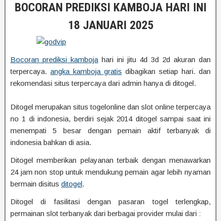
BOCORAN PREDIKSI KAMBOJA HARI INI
18 JANUARI 2025
Bocoran prediksi kamboja
hari ini jitu 4d 3d 2d akuran dan
terpercaya.
angka kamboja gratis
dibagikan setiap hari. dan
rekomendasi situs terpercaya dari admin hanya di ditogel.
Ditogel merupakan situs togelonline dan slot online terpercaya
no 1 di indonesia, berdiri sejak 2014 ditogel sampai saat ini
menempati 5 besar dengan pemain aktif terbanyak di
indonesia bahkan di asia.
Ditogel memberikan pelayanan terbaik dengan menawarkan
24 jam non stop untuk mendukung pemain agar lebih nyaman
bermain disitus
ditogel
.
Ditogel di fasilitasi dengan pasaran togel terlengkap,
permainan slot terbanyak dari berbagai provider mulai dari :