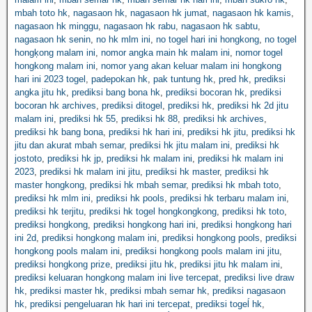
mbah toto hk
,
nagasaon hk
,
nagasaon hk jumat
,
nagasaon hk kamis
,
nagasaon hk minggu
,
nagasaon hk rabu
,
nagasaon hk sabtu
,
nagasaon hk senin
,
no hk mlm ini
,
no togel hari ini hongkong
,
no togel
hongķong malam ini
,
nomor angka main hk malam ini
,
nomor togel
hongkong malam ini
,
nomor yang akan keluar malam ini hongkong
hari ini 2023 togel
,
padepokan hk
,
pak tuntung hk
,
pred hk
,
prediksi
angka jitu hk
,
prediksi bang bona hk
,
prediksi bocoran hk
,
prediksi
bocoran hk archives
,
prediksi ditogel
,
prediksi hk
,
prediksi hk 2d jitu
malam ini
,
prediksi hk 55
,
prediksi hk 88
,
prediksi hk archives
,
prediksi hk bang bona
,
prediksi hk hari ini
,
prediksi hk jitu
,
prediksi hk
jitu dan akurat mbah semar
,
prediksi hk jitu malam ini
,
prediksi hk
jostoto
,
prediksi hk jp
,
prediksi hk malam ini
,
prediksi hk malam ini
2023
,
prediksi hk malam ini jitu
,
prediksi hk master
,
prediksi hk
master hongkong
,
prediksi hk mbah semar
,
prediksi hk mbah toto
,
prediksi hk mlm ini
,
prediksi hk pools
,
prediksi hk terbaru malam ini
,
prediksi hk terjitu
,
prediksi hk togel hongkongkong
,
prediksi hk toto
,
prediksi hongkong
,
prediksi hongkong hari ini
,
prediksi hongkong hari
ini 2d
,
prediksi hongkong malam ini
,
prediksi hongkong pools
,
prediksi
hongkong pools malam ini
,
prediksi hongkong pools malam ini jitu
,
prediksi hongkong prize
,
prediksi jitu hk
,
prediksi jitu hk malam ini
,
prediksi keluaran hongkong malam ini live tercepat
,
prediksi live draw
hk
,
prediksi master hk
,
prediksi mbah semar hk
,
prediksi nagasaon
hk
,
prediksi pengeluaran hk hari ini tercepat
,
prediksi togeĺ hk
,