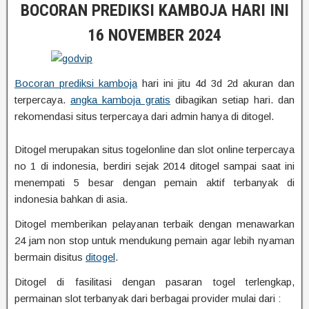
BOCORAN PREDIKSI KAMBOJA HARI INI
16 NOVEMBER
2024
Bocoran prediksi kamboja
hari ini jitu 4d 3d 2d akuran dan
terpercaya.
angka kamboja gratis
dibagikan setiap hari. dan
rekomendasi situs terpercaya dari admin hanya di ditogel.
Ditogel merupakan situs togelonline dan slot online terpercaya
no 1 di indonesia, berdiri sejak 2014 ditogel sampai saat ini
menempati 5 besar dengan pemain aktif terbanyak di
indonesia bahkan di asia.
Ditogel memberikan pelayanan terbaik dengan menawarkan
24 jam non stop untuk mendukung pemain agar lebih nyaman
bermain disitus
ditogel
.
Ditogel di fasilitasi dengan pasaran togel terlengkap,
permainan slot terbanyak dari berbagai provider mulai dari :