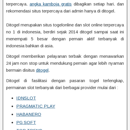
terpercaya.
angka kamboja gratis
dibagikan setiap hari. dan
rekomendasi situs terpercaya dari admin hanya di ditogel.
Ditogel merupakan situs togelonline dan slot online terpercaya
no 1 di indonesia, berdiri sejak 2014 ditogel sampai saat ini
menempati 5 besar dengan pemain aktif terbanyak di
indonesia bahkan di asia.
Ditogel memberikan pelayanan terbaik dengan menawarkan
24 jam non stop untuk mendukung pemain agar lebih nyaman
bermain disitus
ditogel
.
Ditogel di fasilitasi dengan pasaran togel terlengkap,
permainan slot terbanyak dari berbagai provider mulai dari :
IDNSLOT
PRAGMATIC PLAY
HABANERO
PG SOFT