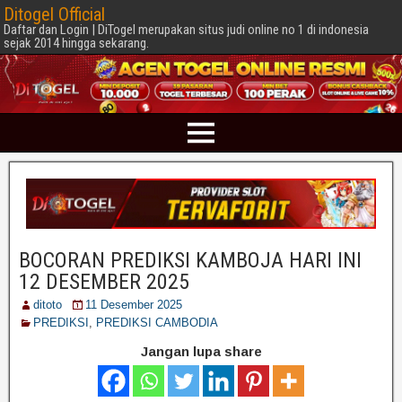
Ditogel Official
Daftar dan Login | DiTogel merupakan situs judi online no 1 di indonesia
sejak 2014 hingga sekarang.
BOCORAN PREDIKSI KAMBOJA HARI INI
12 DESEMBER 2025
ditoto
11 Desember 2025
PREDIKSI
,
PREDIKSI CAMBODIA
Jangan lupa share