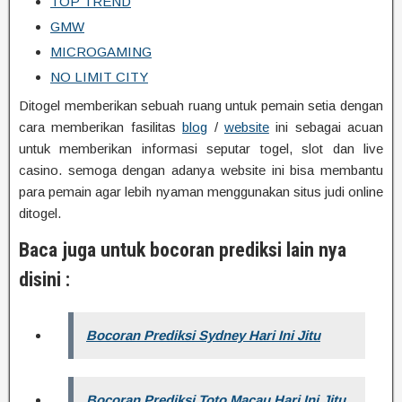
TOP TREND
GMW
MICROGAMING
NO LIMIT CITY
Ditogel memberikan sebuah ruang untuk pemain setia dengan
cara memberikan fasilitas
blog
/
website
ini sebagai acuan
untuk memberikan informasi seputar togel, slot dan live
casino. semoga dengan adanya website ini bisa membantu
para pemain agar lebih nyaman menggunakan situs judi online
ditogel.
Baca juga untuk bocoran prediksi lain nya
disini :
Bocoran Prediksi Sydney Hari Ini Jitu
Bocoran Prediksi Toto Macau Hari Ini Jitu