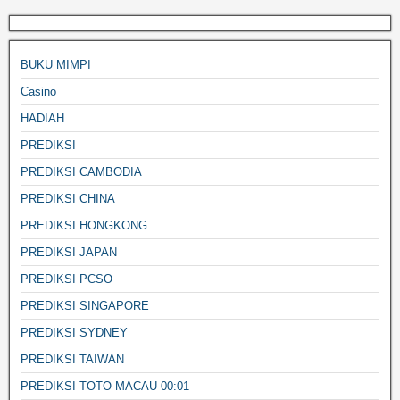
BUKU MIMPI
Casino
HADIAH
PREDIKSI
PREDIKSI CAMBODIA
PREDIKSI CHINA
PREDIKSI HONGKONG
PREDIKSI JAPAN
PREDIKSI PCSO
PREDIKSI SINGAPORE
PREDIKSI SYDNEY
PREDIKSI TAIWAN
PREDIKSI TOTO MACAU 00:01