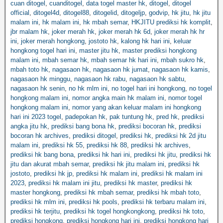
cuan ditogel
,
cuanditogel
,
data togel master hk
,
ditogel
,
ditogel
official
,
ditogel4d
,
ditogel88
,
ditogelid
,
ditogeljp
,
godvip
,
hk jitu
,
hk jitu
malam ini
,
hk malam ini
,
hk mbah semar
,
HKJITU prediksi hk komplit
,
jbr malam hk
,
joker merah hk
,
joker merah hk 6d
,
joker merah hk hr
ini
,
joker merah hongkong
,
jostoto hk
,
kalong hk hari ini
,
keluar
hongkong togel hari ini
,
master jitu hk
,
master prediksi hongkong
malam ini
,
mbah semar hk
,
mbah semar hk hari ini
,
mbah sukro hk
,
mbah toto hk
,
nagasaon hk
,
nagasaon hk jumat
,
nagasaon hk kamis
,
nagasaon hk minggu
,
nagasaon hk rabu
,
nagasaon hk sabtu
,
nagasaon hk senin
,
no hk mlm ini
,
no togel hari ini hongkong
,
no togel
hongķong malam ini
,
nomor angka main hk malam ini
,
nomor togel
hongkong malam ini
,
nomor yang akan keluar malam ini hongkong
hari ini 2023 togel
,
padepokan hk
,
pak tuntung hk
,
pred hk
,
prediksi
angka jitu hk
,
prediksi bang bona hk
,
prediksi bocoran hk
,
prediksi
bocoran hk archives
,
prediksi ditogel
,
prediksi hk
,
prediksi hk 2d jitu
malam ini
,
prediksi hk 55
,
prediksi hk 88
,
prediksi hk archives
,
prediksi hk bang bona
,
prediksi hk hari ini
,
prediksi hk jitu
,
prediksi hk
jitu dan akurat mbah semar
,
prediksi hk jitu malam ini
,
prediksi hk
jostoto
,
prediksi hk jp
,
prediksi hk malam ini
,
prediksi hk malam ini
2023
,
prediksi hk malam ini jitu
,
prediksi hk master
,
prediksi hk
master hongkong
,
prediksi hk mbah semar
,
prediksi hk mbah toto
,
prediksi hk mlm ini
,
prediksi hk pools
,
prediksi hk terbaru malam ini
,
prediksi hk terjitu
,
prediksi hk togel hongkongkong
,
prediksi hk toto
,
prediksi hongkong
,
prediksi hongkong hari ini
,
prediksi hongkong hari