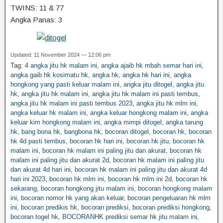
TWINS: 11 & 77
Angka Panas: 3
Updated: 11 November 2024 — 12:06 pm
Tag:
4 angka jitu hk malam ini
,
angka ajaib hk mbah semar hari ini
,
angka gaib hk kosimatu hk
,
angka hk
,
angka hk hari ini
,
angka
hongkong yang pasti keluar malam ini
,
angka jitu ditogel
,
angka jitu
hk
,
angka jitu hk malam ini
,
angka jitu hk malam ini pasti tembus
,
angka jitu hk malam ini pasti tembus 2023
,
angka jitu hk mlm ini
,
angka keluar hk malam ini
,
angka keluar hongkong malam ini
,
angka
keluar kim hongkong malam ini
,
angka mimpi ditogel
,
angka tarung
hk
,
bang bona hk
,
bangbona hk
,
bocoran ditogel
,
bocoran hk
,
bocoran
hk 4d pasti tembus
,
bocoran hk hari ini
,
bocoran hk jitu
,
bocoran hk
malam ini
,
bocoran hk malam ini paling jitu dan akurat
,
bocoran hk
malam ini paling jitu dan akurat 2d
,
bocoran hk malam ini paling jitu
dan akurat 4d hari ini
,
bocoran hk malam ini paling jitu dan akurat 4d
hari ini 2023
,
bocoran hk mlm ini
,
bocoran hk mlm ini 2d
,
bocoran hk
sekarang
,
bocoran hongkong jitu malam ini
,
bocoran hongkong malam
ini
,
bocoran nomor hk yang akan keluar
,
bocoran pengeluaran hk mlm
ini
,
bocoran predikis hk
,
bocoran prediksi
,
bocoran prediksi hongkong
,
bocoran togel hk
,
BOCORANHK prediksi semar hk jitu malam ini
,