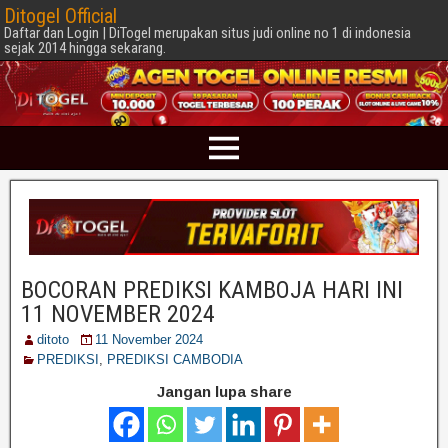
Ditogel Official
Daftar dan Login | DiTogel merupakan situs judi online no 1 di indonesia
sejak 2014 hingga sekarang.
BOCORAN PREDIKSI KAMBOJA HARI INI
11 NOVEMBER 2024
ditoto
11 November 2024
PREDIKSI
,
PREDIKSI CAMBODIA
Jangan lupa share