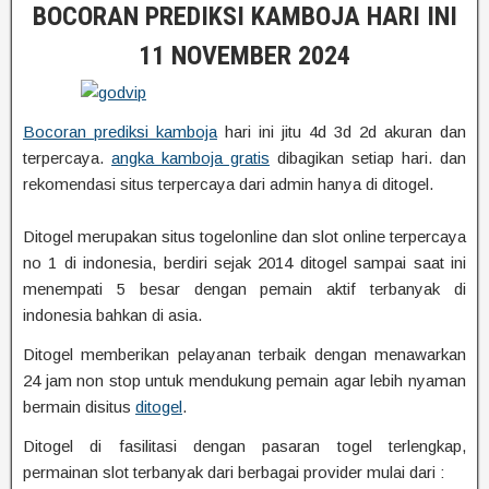
BOCORAN PREDIKSI KAMBOJA HARI INI
11 NOVEMBER
2024
Bocoran prediksi kamboja
hari ini jitu 4d 3d 2d akuran dan
terpercaya.
angka kamboja gratis
dibagikan setiap hari. dan
rekomendasi situs terpercaya dari admin hanya di ditogel.
Ditogel merupakan situs togelonline dan slot online terpercaya
no 1 di indonesia, berdiri sejak 2014 ditogel sampai saat ini
menempati 5 besar dengan pemain aktif terbanyak di
indonesia bahkan di asia.
Ditogel memberikan pelayanan terbaik dengan menawarkan
24 jam non stop untuk mendukung pemain agar lebih nyaman
bermain disitus
ditogel
.
Ditogel di fasilitasi dengan pasaran togel terlengkap,
permainan slot terbanyak dari berbagai provider mulai dari :