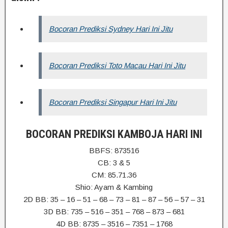
Bocoran Prediksi Sydney Hari Ini Jitu
Bocoran Prediksi Toto Macau Hari Ini Jitu
Bocoran Prediksi Singapur Hari Ini Jitu
BOCORAN PREDIKSI KAMBOJA HARI INI
BBFS: 873516
CB: 3 & 5
CM: 85.71.36
Shio: Ayam & Kambing
2D BB: 35 – 16 – 51 – 68 – 73 – 81 – 87 – 56 – 57 – 31
3D BB: 735 – 516 – 351 – 768 – 873 – 681
4D BB: 8735 – 3516 – 7351 – 1768