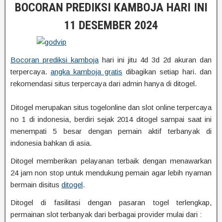
BOCORAN PREDIKSI KAMBOJA HARI INI
11 DESEMBER
2024
Bocoran prediksi kamboja
hari ini jitu 4d 3d 2d akuran dan
terpercaya.
angka kamboja gratis
dibagikan setiap hari. dan
rekomendasi situs terpercaya dari admin hanya di ditogel.
Ditogel merupakan situs togelonline dan slot online terpercaya
no 1 di indonesia, berdiri sejak 2014 ditogel sampai saat ini
menempati 5 besar dengan pemain aktif terbanyak di
indonesia bahkan di asia.
Ditogel memberikan pelayanan terbaik dengan menawarkan
24 jam non stop untuk mendukung pemain agar lebih nyaman
bermain disitus
ditogel
.
Ditogel di fasilitasi dengan pasaran togel terlengkap,
permainan slot terbanyak dari berbagai provider mulai dari :