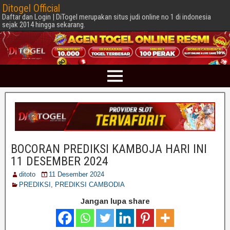
Ditogel Official
Daftar dan Login | DiTogel merupakan situs judi online no 1 di indonesia
sejak 2014 hingga sekarang.
BOCORAN PREDIKSI KAMBOJA HARI INI
11 DESEMBER 2024
ditoto
11 Desember 2024
PREDIKSI
,
PREDIKSI CAMBODIA
Jangan lupa share