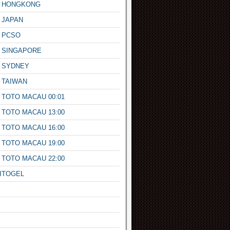
I HONGKONG
 JAPAN
 PCSO
I SINGAPORE
I SYDNEY
 TAIWAN
 TOTO MACAU 00:01
 TOTO MACAU 13:00
 TOTO MACAU 16:00
 TOTO MACAU 19:00
 TOTO MACAU 22:00
ITOGEL