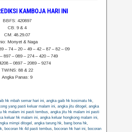
EDIKSI KAMBOJA HARI INI
BBFS: 420897
CB: 9 & 4
CM: 48.29.07
hio: Monyet & Naga
9 – 74 – 20 – 49 – 42 – 87 – 82 – 09
– 897 – 089 – 274 – 420 – 749
4208 – 0897 – 2089 – 9274
TWINS: 88 & 22
Angka Panas: 9
aib hk mbah semar hari ini
,
angka gaib hk kosimatu hk
,
ong yang pasti keluar malam ini
,
angka jitu ditogel
,
angka
tu hk malam ini pasti tembus
,
angka jitu hk malam ini pasti
ka keluar hk malam ini
,
angka keluar hongkong malam ini
,
ngka mimpi ditogel
,
angka tarung hk
,
bang bona hk
,
hk
,
bocoran hk 4d pasti tembus
,
bocoran hk hari ini
,
bocoran