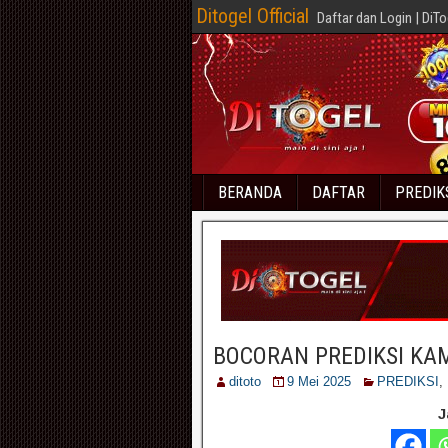
Ditogel Official
Daftar dan Login | DiT
BERANDA
DAFTAR
PREDIK
BOCORAN PREDIKSI KAM
ditoto
9 Mei 2025
PREDIKSI
,
J