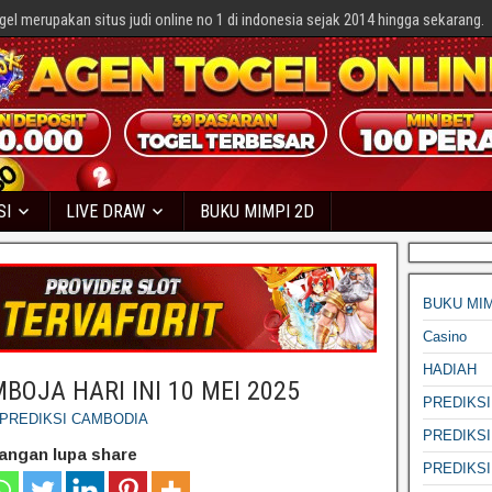
ogel merupakan situs judi online no 1 di indonesia sejak 2014 hingga sekarang.
SI
LIVE DRAW
BUKU MIMPI 2D
BUKU MIM
Casino
HADIAH
BOJA HARI INI 10 MEI 2025
PREDIKSI
PREDIKSI CAMBODIA
PREDIKS
angan lupa share
PREDIKSI