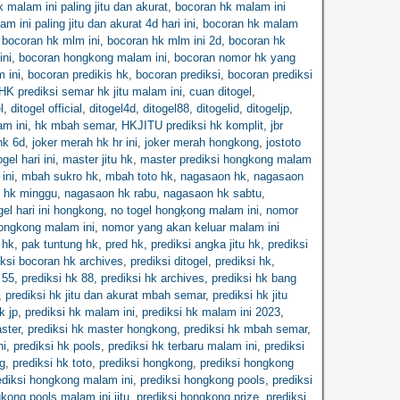
 malam ini paling jitu dan akurat
,
bocoran hk malam ini
m ini paling jitu dan akurat 4d hari ini
,
bocoran hk malam
,
bocoran hk mlm ini
,
bocoran hk mlm ini 2d
,
bocoran hk
ini
,
bocoran hongkong malam ini
,
bocoran nomor hk yang
 ini
,
bocoran predikis hk
,
bocoran prediksi
,
bocoran prediksi
prediksi semar hk jitu malam ini
,
cuan ditogel
,
l
,
ditogel official
,
ditogel4d
,
ditogel88
,
ditogelid
,
ditogeljp
,
am ini
,
hk mbah semar
,
HKJITU prediksi hk komplit
,
jbr
hk 6d
,
joker merah hk hr ini
,
joker merah hongkong
,
jostoto
gel hari ini
,
master jitu hk
,
master prediksi hongkong malam
ini
,
mbah sukro hk
,
mbah toto hk
,
nagasaon hk
,
nagasaon
 hk minggu
,
nagasaon hk rabu
,
nagasaon hk sabtu
,
gel hari ini hongkong
,
no togel hongķong malam ini
,
nomor
ongkong malam ini
,
nomor yang akan keluar malam ini
 hk
,
pak tuntung hk
,
pred hk
,
prediksi angka jitu hk
,
prediksi
iksi bocoran hk archives
,
prediksi ditogel
,
prediksi hk
,
 55
,
prediksi hk 88
,
prediksi hk archives
,
prediksi hk bang
,
prediksi hk jitu dan akurat mbah semar
,
prediksi hk jitu
k jp
,
prediksi hk malam ini
,
prediksi hk malam ini 2023
,
ster
,
prediksi hk master hongkong
,
prediksi hk mbah semar
,
ni
,
prediksi hk pools
,
prediksi hk terbaru malam ini
,
prediksi
g
,
prediksi hk toto
,
prediksi hongkong
,
prediksi hongkong
ediksi hongkong malam ini
,
prediksi hongkong pools
,
prediksi
kong pools malam ini jitu
,
prediksi hongkong prize
,
prediksi