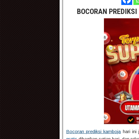
BOCORAN PREDIKSI 
Bocoran prediksi kamboja
hari ini
gratis
dibagikan setiap hari. dan rek