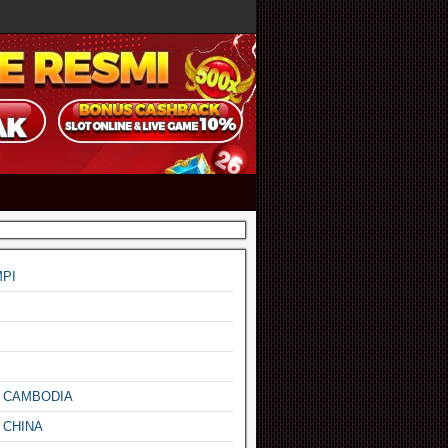
PI
I CAMBODIA
 CHINA