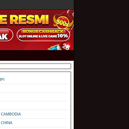
PI
I CAMBODIA
 CHINA