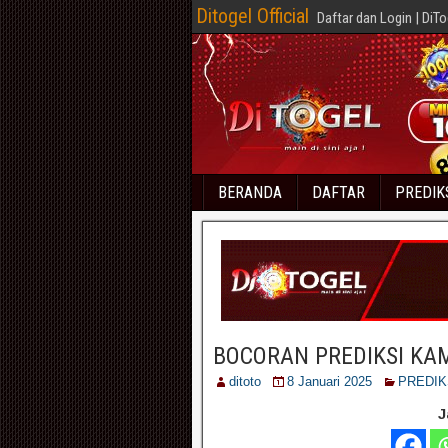
Ditogel Official
Daftar dan Login | DiT
BERANDA
DAFTAR
PREDIK
BOCORAN PREDIKSI KAM
ditoto
8 Januari 2025
PREDIK
J