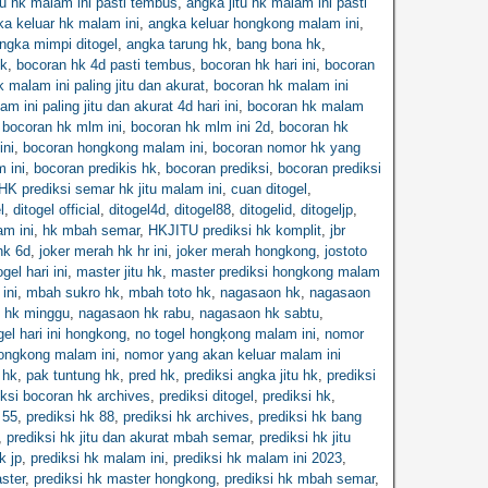
tu hk malam ini pasti tembus
,
angka jitu hk malam ini pasti
ka keluar hk malam ini
,
angka keluar hongkong malam ini
,
ngka mimpi ditogel
,
angka tarung hk
,
bang bona hk
,
hk
,
bocoran hk 4d pasti tembus
,
bocoran hk hari ini
,
bocoran
 malam ini paling jitu dan akurat
,
bocoran hk malam ini
m ini paling jitu dan akurat 4d hari ini
,
bocoran hk malam
,
bocoran hk mlm ini
,
bocoran hk mlm ini 2d
,
bocoran hk
ini
,
bocoran hongkong malam ini
,
bocoran nomor hk yang
 ini
,
bocoran predikis hk
,
bocoran prediksi
,
bocoran prediksi
prediksi semar hk jitu malam ini
,
cuan ditogel
,
l
,
ditogel official
,
ditogel4d
,
ditogel88
,
ditogelid
,
ditogeljp
,
am ini
,
hk mbah semar
,
HKJITU prediksi hk komplit
,
jbr
hk 6d
,
joker merah hk hr ini
,
joker merah hongkong
,
jostoto
gel hari ini
,
master jitu hk
,
master prediksi hongkong malam
ini
,
mbah sukro hk
,
mbah toto hk
,
nagasaon hk
,
nagasaon
 hk minggu
,
nagasaon hk rabu
,
nagasaon hk sabtu
,
gel hari ini hongkong
,
no togel hongķong malam ini
,
nomor
ongkong malam ini
,
nomor yang akan keluar malam ini
 hk
,
pak tuntung hk
,
pred hk
,
prediksi angka jitu hk
,
prediksi
iksi bocoran hk archives
,
prediksi ditogel
,
prediksi hk
,
 55
,
prediksi hk 88
,
prediksi hk archives
,
prediksi hk bang
,
prediksi hk jitu dan akurat mbah semar
,
prediksi hk jitu
k jp
,
prediksi hk malam ini
,
prediksi hk malam ini 2023
,
ster
,
prediksi hk master hongkong
,
prediksi hk mbah semar
,