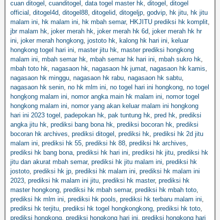
cuan ditogel
,
cuanditogel
,
data togel master hk
,
ditogel
,
ditogel
official
,
ditogel4d
,
ditogel88
,
ditogelid
,
ditogeljp
,
godvip
,
hk jitu
,
hk jitu
malam ini
,
hk malam ini
,
hk mbah semar
,
HKJITU prediksi hk komplit
,
jbr malam hk
,
joker merah hk
,
joker merah hk 6d
,
joker merah hk hr
ini
,
joker merah hongkong
,
jostoto hk
,
kalong hk hari ini
,
keluar
hongkong togel hari ini
,
master jitu hk
,
master prediksi hongkong
malam ini
,
mbah semar hk
,
mbah semar hk hari ini
,
mbah sukro hk
,
mbah toto hk
,
nagasaon hk
,
nagasaon hk jumat
,
nagasaon hk kamis
,
nagasaon hk minggu
,
nagasaon hk rabu
,
nagasaon hk sabtu
,
nagasaon hk senin
,
no hk mlm ini
,
no togel hari ini hongkong
,
no togel
hongķong malam ini
,
nomor angka main hk malam ini
,
nomor togel
hongkong malam ini
,
nomor yang akan keluar malam ini hongkong
hari ini 2023 togel
,
padepokan hk
,
pak tuntung hk
,
pred hk
,
prediksi
angka jitu hk
,
prediksi bang bona hk
,
prediksi bocoran hk
,
prediksi
bocoran hk archives
,
prediksi ditogel
,
prediksi hk
,
prediksi hk 2d jitu
malam ini
,
prediksi hk 55
,
prediksi hk 88
,
prediksi hk archives
,
prediksi hk bang bona
,
prediksi hk hari ini
,
prediksi hk jitu
,
prediksi hk
jitu dan akurat mbah semar
,
prediksi hk jitu malam ini
,
prediksi hk
jostoto
,
prediksi hk jp
,
prediksi hk malam ini
,
prediksi hk malam ini
2023
,
prediksi hk malam ini jitu
,
prediksi hk master
,
prediksi hk
master hongkong
,
prediksi hk mbah semar
,
prediksi hk mbah toto
,
prediksi hk mlm ini
,
prediksi hk pools
,
prediksi hk terbaru malam ini
,
prediksi hk terjitu
,
prediksi hk togel hongkongkong
,
prediksi hk toto
,
prediksi hongkong
,
prediksi hongkong hari ini
,
prediksi hongkong hari