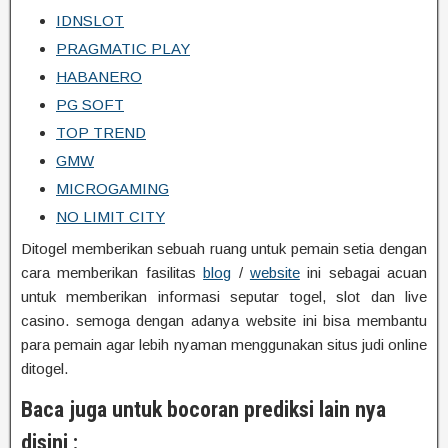
IDNSLOT
PRAGMATIC PLAY
HABANERO
PG SOFT
TOP TREND
GMW
MICROGAMING
NO LIMIT CITY
Ditogel memberikan sebuah ruang untuk pemain setia dengan
cara memberikan fasilitas
blog
/
website
ini sebagai acuan
untuk memberikan informasi seputar togel, slot dan live
casino. semoga dengan adanya website ini bisa membantu
para pemain agar lebih nyaman menggunakan situs judi online
ditogel.
Baca juga untuk bocoran prediksi lain nya
disini :