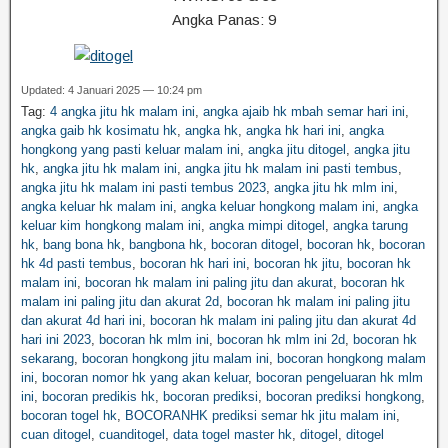
Angka Panas: 9
Updated: 4 Januari 2025 — 10:24 pm
Tag:
4 angka jitu hk malam ini
,
angka ajaib hk mbah semar hari ini
,
angka gaib hk kosimatu hk
,
angka hk
,
angka hk hari ini
,
angka
hongkong yang pasti keluar malam ini
,
angka jitu ditogel
,
angka jitu
hk
,
angka jitu hk malam ini
,
angka jitu hk malam ini pasti tembus
,
angka jitu hk malam ini pasti tembus 2023
,
angka jitu hk mlm ini
,
angka keluar hk malam ini
,
angka keluar hongkong malam ini
,
angka
keluar kim hongkong malam ini
,
angka mimpi ditogel
,
angka tarung
hk
,
bang bona hk
,
bangbona hk
,
bocoran ditogel
,
bocoran hk
,
bocoran
hk 4d pasti tembus
,
bocoran hk hari ini
,
bocoran hk jitu
,
bocoran hk
malam ini
,
bocoran hk malam ini paling jitu dan akurat
,
bocoran hk
malam ini paling jitu dan akurat 2d
,
bocoran hk malam ini paling jitu
dan akurat 4d hari ini
,
bocoran hk malam ini paling jitu dan akurat 4d
hari ini 2023
,
bocoran hk mlm ini
,
bocoran hk mlm ini 2d
,
bocoran hk
sekarang
,
bocoran hongkong jitu malam ini
,
bocoran hongkong malam
ini
,
bocoran nomor hk yang akan keluar
,
bocoran pengeluaran hk mlm
ini
,
bocoran predikis hk
,
bocoran prediksi
,
bocoran prediksi hongkong
,
bocoran togel hk
,
BOCORANHK prediksi semar hk jitu malam ini
,
cuan ditogel
,
cuanditogel
,
data togel master hk
,
ditogel
,
ditogel