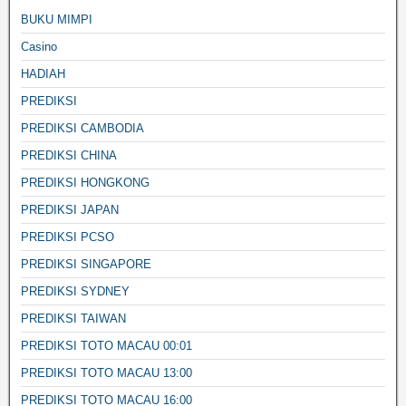
BUKU MIMPI
Casino
HADIAH
PREDIKSI
PREDIKSI CAMBODIA
PREDIKSI CHINA
PREDIKSI HONGKONG
PREDIKSI JAPAN
PREDIKSI PCSO
PREDIKSI SINGAPORE
PREDIKSI SYDNEY
PREDIKSI TAIWAN
PREDIKSI TOTO MACAU 00:01
PREDIKSI TOTO MACAU 13:00
PREDIKSI TOTO MACAU 16:00