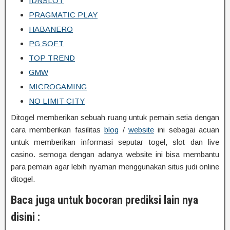
IDNSLOT
PRAGMATIC PLAY
HABANERO
PG SOFT
TOP TREND
GMW
MICROGAMING
NO LIMIT CITY
Ditogel memberikan sebuah ruang untuk pemain setia dengan
cara memberikan fasilitas
blog
/
website
ini sebagai acuan
untuk memberikan informasi seputar togel, slot dan live
casino. semoga dengan adanya website ini bisa membantu
para pemain agar lebih nyaman menggunakan situs judi online
ditogel.
Baca juga untuk bocoran prediksi lain nya
disini :