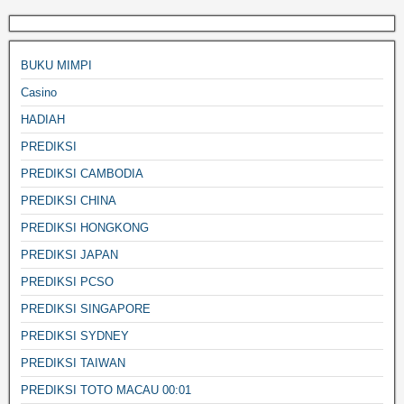
BUKU MIMPI
Casino
HADIAH
PREDIKSI
PREDIKSI CAMBODIA
PREDIKSI CHINA
PREDIKSI HONGKONG
PREDIKSI JAPAN
PREDIKSI PCSO
PREDIKSI SINGAPORE
PREDIKSI SYDNEY
PREDIKSI TAIWAN
PREDIKSI TOTO MACAU 00:01