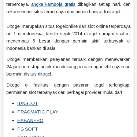
terpercaya.
angka kamboja gratis
dibagikan setiap hari. dan
rekomendasi situs terpercaya dari admin hanya di ditogel.
Ditogel merupakan situs togelonline dan slot online terpercaya
no 1 di indonesia, berdiri sejak 2014 ditogel sampai saat ini
menempati 5 besar dengan pemain aktif terbanyak di
indonesia bahkan di asia.
Ditogel memberikan pelayanan terbaik dengan menawarkan
24 jam non stop untuk mendukung pemain agar lebih nyaman
bermain disitus
ditogel
.
Ditogel di fasilitasi dengan pasaran togel terlengkap,
permainan slot terbanyak dari berbagai provider mulai dari :
IDNSLOT
PRAGMATIC PLAY
HABANERO
PG SOFT