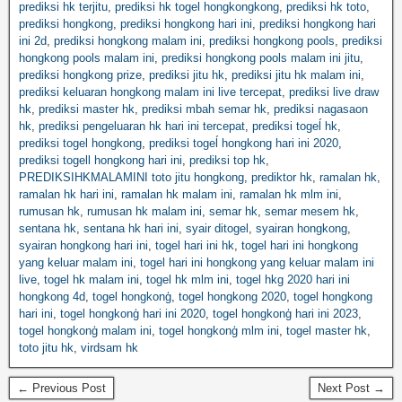
prediksi hk terjitu
,
prediksi hk togel hongkongkong
,
prediksi hk toto
,
prediksi hongkong
,
prediksi hongkong hari ini
,
prediksi hongkong hari
ini 2d
,
prediksi hongkong malam ini
,
prediksi hongkong pools
,
prediksi
hongkong pools malam ini
,
prediksi hongkong pools malam ini jitu
,
prediksi hongkong prize
,
prediksi jitu hk
,
prediksi jitu hk malam ini
,
prediksi keluaran hongkong malam ini live tercepat
,
prediksi live draw
hk
,
prediksi master hk
,
prediksi mbah semar hk
,
prediksi nagasaon
hk
,
prediksi pengeluaran hk hari ini tercepat
,
prediksi togeĺ hk
,
prediksi togel hongkong
,
prediksi togeĺ hongkong hari ini 2020
,
prediksi togell hongkong hari ini
,
prediksi top hk
,
PREDIKSIHKMALAMINI toto jitu hongkong
,
prediktor hk
,
ramalan hk
,
ramalan hk hari ini
,
ramalan hk malam ini
,
ramalan hk mlm ini
,
rumusan hk
,
rumusan hk malam ini
,
semar hk
,
semar mesem hk
,
sentana hk
,
sentana hk hari ini
,
syair ditogel
,
syairan hongkong
,
syairan hongkong hari ini
,
togel hari ini hk
,
togel hari ini hongkong
yang keluar malam ini
,
togel hari ini hongkong yang keluar malam ini
live
,
togel hk malam ini
,
togel hk mlm ini
,
togel hkg 2020 hari ini
hongkong 4d
,
togel hongkonģ
,
togel hongkong 2020
,
togel hongkong
hari ini
,
togel hongkonģ hari ini 2020
,
togel hongkonģ hari ini 2023
,
togel hongkonģ malam ini
,
togel hongkonģ mlm ini
,
togel master hk
,
toto jitu hk
,
virdsam hk
← Previous Post
Next Post →