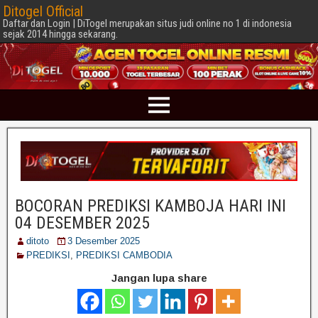
Ditogel Official
Daftar dan Login | DiTogel merupakan situs judi online no 1 di indonesia
sejak 2014 hingga sekarang.
BOCORAN PREDIKSI KAMBOJA HARI INI
04 DESEMBER 2025
ditoto
3 Desember 2025
PREDIKSI
,
PREDIKSI CAMBODIA
Jangan lupa share