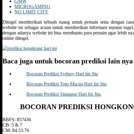
GMW
MICROGAMING
NO LIMIT CITY
Ditogel memberikan sebuah ruang untuk pemain setia dengan cara 
website ini sebagai acuan untuk memberikan informasi seputar togel,
dengan adanya website ini bisa membantu para pemain agar lebih n
online ditogel.
Baca juga untuk bocoran prediksi lain nya 
Bocoran Prediksi Sydney Hari Ini Jitu
Bocoran Prediksi Toto Macau Hari Ini Jitu
Bocoran Prediksi Singapur Hari Ini Jitu
BOCORAN PREDIKSI HONGKONG
BBFS: 857436
CB: 5 & 7
CM: 84.53.76