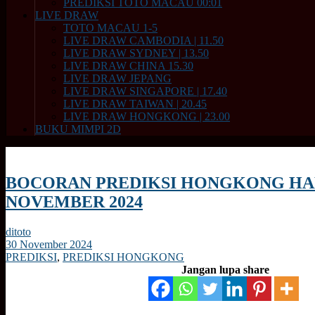
PREDIKSI TOTO MACAU 00:01
LIVE DRAW
TOTO MACAU 1-5
LIVE DRAW CAMBODIA | 11.50
LIVE DRAW SYDNEY | 13.50
LIVE DRAW CHINA 15.30
LIVE DRAW JEPANG
LIVE DRAW SINGAPORE | 17.40
LIVE DRAW TAIWAN | 20.45
LIVE DRAW HONGKONG | 23.00
BUKU MIMPI 2D
BOCORAN PREDIKSI HONGKONG HARI
NOVEMBER 2024
ditoto
30 November 2024
PREDIKSI
,
PREDIKSI HONGKONG
Jangan lupa share