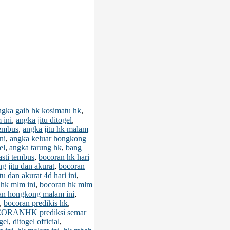
ngka gaib hk kosimatu hk
,
 ini
,
angka jitu ditogel
,
tembus
,
angka jitu hk malam
ni
,
angka keluar hongkong
el
,
angka tarung hk
,
bang
asti tembus
,
bocoran hk hari
g jitu dan akurat
,
bocoran
u dan akurat 4d hari ini
,
 hk mlm ini
,
bocoran hk mlm
an hongkong malam ini
,
,
bocoran predikis hk
,
ORANHK prediksi semar
gel
,
ditogel official
,