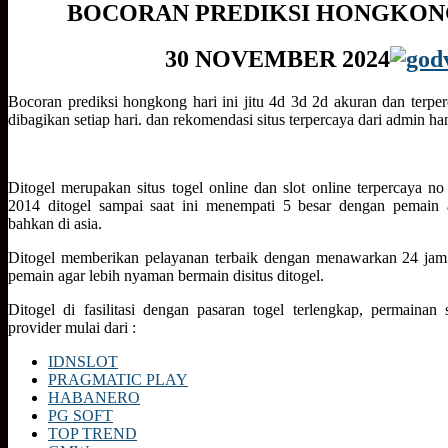
BOCORAN PREDIKSI HONGKONG
30 NOVEMBER 2024
Bocoran prediksi hongkong hari ini jitu 4d 3d 2d akuran dan terpe
dibagikan setiap hari. dan rekomendasi situs terpercaya dari admin h
Ditogel merupakan situs togel online dan slot online terpercaya no 
2014 ditogel sampai saat ini menempati 5 besar dengan pemain a
bahkan di asia.
Ditogel memberikan pelayanan terbaik dengan menawarkan 24 ja
pemain agar lebih nyaman bermain disitus ditogel.
Ditogel di fasilitasi dengan pasaran togel terlengkap, permainan 
provider mulai dari :
IDNSLOT
PRAGMATIC PLAY
HABANERO
PG SOFT
TOP TREND