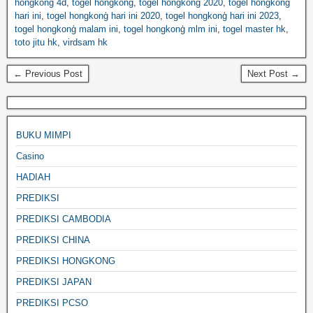
hongkong 4d
,
togel hongkonģ
,
togel hongkong 2020
,
togel hongkong
hari ini
,
togel hongkonģ hari ini 2020
,
togel hongkonģ hari ini 2023
,
togel hongkonģ malam ini
,
togel hongkonģ mlm ini
,
togel master hk
,
toto jitu hk
,
virdsam hk
← Previous Post
Next Post →
BUKU MIMPI
Casino
HADIAH
PREDIKSI
PREDIKSI CAMBODIA
PREDIKSI CHINA
PREDIKSI HONGKONG
PREDIKSI JAPAN
PREDIKSI PCSO