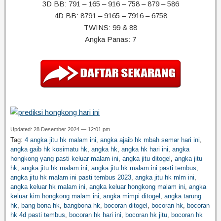
3D BB: 791 – 165 – 916 – 758 – 879 – 586
4D BB: 8791 – 9165 – 7916 – 6758
TWINS: 99 & 88
Angka Panas: 7
Updated: 28 Desember 2024 — 12:01 pm
Tag:
4 angka jitu hk malam ini
,
angka ajaib hk mbah semar hari ini
,
angka gaib hk kosimatu hk
,
angka hk
,
angka hk hari ini
,
angka
hongkong yang pasti keluar malam ini
,
angka jitu ditogel
,
angka jitu
hk
,
angka jitu hk malam ini
,
angka jitu hk malam ini pasti tembus
,
angka jitu hk malam ini pasti tembus 2023
,
angka jitu hk mlm ini
,
angka keluar hk malam ini
,
angka keluar hongkong malam ini
,
angka
keluar kim hongkong malam ini
,
angka mimpi ditogel
,
angka tarung
hk
,
bang bona hk
,
bangbona hk
,
bocoran ditogel
,
bocoran hk
,
bocoran
hk 4d pasti tembus
,
bocoran hk hari ini
,
bocoran hk jitu
,
bocoran hk