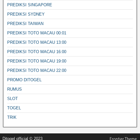
PREDIKSI SINGAPORE
PREDIKSI SYDNEY
PREDIKSI TAIWAN
PREDIKSI TOTO MACAU 00:01
PREDIKSI TOTO MACAU 13:00
PREDIKSI TOTO MACAU 16:00
PREDIKSI TOTO MACAU 19:00
PREDIKSI TOTO MACAU 22:00
PROMO DITOGEL
RUMUS
SLOT
TOGEL
TRIK
Ditogel official © 2023
Frontier Theme