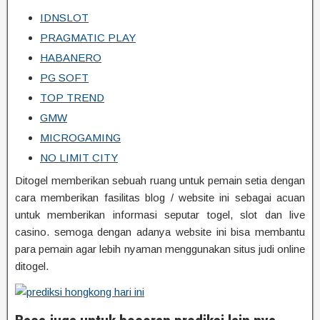
IDNSLOT
PRAGMATIC PLAY
HABANERO
PG SOFT
TOP TREND
GMW
MICROGAMING
NO LIMIT CITY
Ditogel memberikan sebuah ruang untuk pemain setia dengan
cara memberikan fasilitas blog / website ini sebagai acuan
untuk memberikan informasi seputar togel, slot dan live
casino. semoga dengan adanya website ini bisa membantu
para pemain agar lebih nyaman menggunakan situs judi online
ditogel.