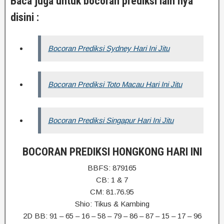
Baca juga untuk bocoran prediksi lain nya
disini :
Bocoran Prediksi Sydney Hari Ini Jitu
Bocoran Prediksi Toto Macau Hari Ini Jitu
Bocoran Prediksi Singapur Hari Ini Jitu
BOCORAN PREDIKSI HONGKONG HARI INI
BBFS: 879165
CB: 1 & 7
CM: 81.76.95
Shio: Tikus & Kambing
2D BB: 91 – 65 – 16 – 58 – 79 – 86 – 87 – 15 – 17 – 96