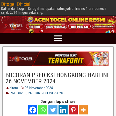
Ditogel Official
Daftar dan Login | DiTogel merupakan situs judi online no 1 di indonesia
sejak 2014 hingga sekarang.
BOCORAN PREDIKSI HONGKONG HARI INI
26 NOVEMBER 2024
ditoto
26 November 2024
PREDIKSI
,
PREDIKSI HONGKONG
Jangan lupa share