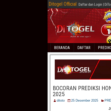
Ditogel Official
Daftar dan Login | DiT
BERANDA
DAFTAR
PREDIK
BOCORAN PREDIKSI HON
2025
ditoto
25 Desember 2025
PRE
J