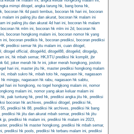
ka keluar hk malam ini
,
angka keluar hongkong malam ini
,
ngka mimpi ditogel
,
angka tarung hk
,
bang bona hk
,
hk
,
bocoran hk 4d pasti tembus
,
bocoran hk hari ini
,
bocoran
 malam ini paling jitu dan akurat
,
bocoran hk malam ini
m ini paling jitu dan akurat 4d hari ini
,
bocoran hk malam
,
bocoran hk mlm ini
,
bocoran hk mlm ini 2d
,
bocoran hk
ini
,
bocoran hongkong malam ini
,
bocoran nomor hk yang
 ini
,
bocoran predikis hk
,
bocoran prediksi
,
bocoran prediksi
prediksi semar hk jitu malam ini
,
cuan ditogel
,
l
,
ditogel official
,
ditogel4d
,
ditogel88
,
ditogelid
,
ditogeljp
,
am ini
,
hk mbah semar
,
HKJITU prediksi hk komplit
,
jbr
hk 6d
,
joker merah hk hr ini
,
joker merah hongkong
,
jostoto
gel hari ini
,
master jitu hk
,
master prediksi hongkong malam
ini
,
mbah sukro hk
,
mbah toto hk
,
nagasaon hk
,
nagasaon
 hk minggu
,
nagasaon hk rabu
,
nagasaon hk sabtu
,
gel hari ini hongkong
,
no togel hongķong malam ini
,
nomor
ongkong malam ini
,
nomor yang akan keluar malam ini
 hk
,
pak tuntung hk
,
pred hk
,
prediksi angka jitu hk
,
prediksi
iksi bocoran hk archives
,
prediksi ditogel
,
prediksi hk
,
 55
,
prediksi hk 88
,
prediksi hk archives
,
prediksi hk bang
,
prediksi hk jitu dan akurat mbah semar
,
prediksi hk jitu
k jp
,
prediksi hk malam ini
,
prediksi hk malam ini 2023
,
ster
,
prediksi hk master hongkong
,
prediksi hk mbah semar
,
ni
,
prediksi hk pools
,
prediksi hk terbaru malam ini
,
prediksi