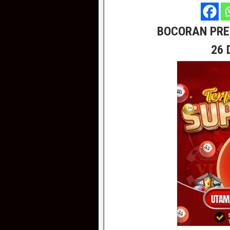
BOCORAN PRED
26 