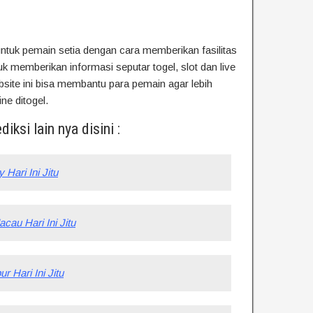
ntuk pemain setia dengan cara memberikan fasilitas
uk memberikan informasi seputar togel, slot dan live
ite ini bisa membantu para pemain agar lebih
ne ditogel.
iksi lain nya disini :
Hari Ini Jitu
cau Hari Ini Jitu
r Hari Ini Jitu