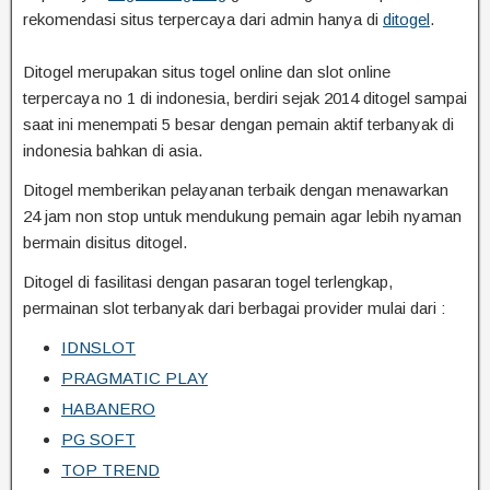
rekomendasi situs terpercaya dari admin hanya di
ditogel
.
Ditogel merupakan situs togel online dan slot online
terpercaya no 1 di indonesia, berdiri sejak 2014 ditogel sampai
saat ini menempati 5 besar dengan pemain aktif terbanyak di
indonesia bahkan di asia.
Ditogel memberikan pelayanan terbaik dengan menawarkan
24 jam non stop untuk mendukung pemain agar lebih nyaman
bermain disitus ditogel.
Ditogel di fasilitasi dengan pasaran togel terlengkap,
permainan slot terbanyak dari berbagai provider mulai dari :
IDNSLOT
PRAGMATIC PLAY
HABANERO
PG SOFT
TOP TREND