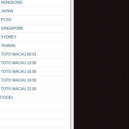
I HONGKONG
 JAPAN
 PCSO
I SINGAPORE
I SYDNEY
 TAIWAN
 TOTO MACAU 00:01
 TOTO MACAU 13:00
 TOTO MACAU 16:00
 TOTO MACAU 19:00
 TOTO MACAU 22:00
ITOGEL