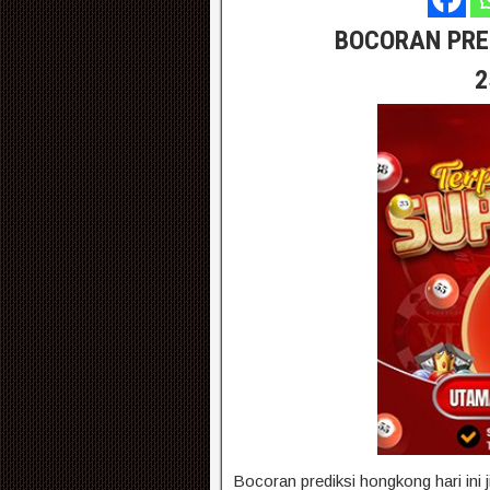
BOCORAN PRED
2
Bocoran prediksi hongkong hari ini 