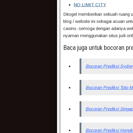
NO LIMIT CITY
Ditogel memberikan sebuah ruang u
blog / website ini sebagai acuan unt
casino. semoga dengan adanya webs
nyaman menggunakan situs judi onli
Baca juga untuk bocoran pred
Bocoran Prediksi Sydney 
Bocoran Prediksi Toto Ma
Bocoran Prediksi Singapu
Bocoran Prediksi Hongkon