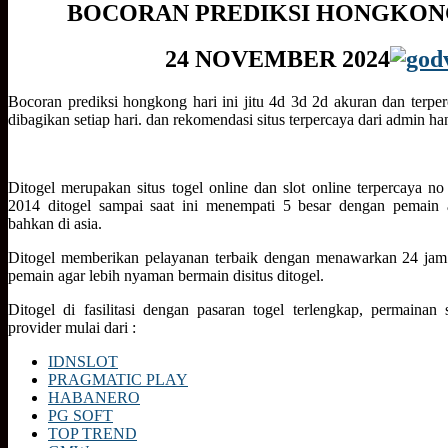
BOCORAN PREDIKSI HONGKONG
24 NOVEMBER 2024
Bocoran prediksi hongkong hari ini jitu 4d 3d 2d akuran dan terpe
dibagikan setiap hari. dan rekomendasi situs terpercaya dari admin h
Ditogel merupakan situs togel online dan slot online terpercaya no 
2014 ditogel sampai saat ini menempati 5 besar dengan pemain a
bahkan di asia.
Ditogel memberikan pelayanan terbaik dengan menawarkan 24 ja
pemain agar lebih nyaman bermain disitus ditogel.
Ditogel di fasilitasi dengan pasaran togel terlengkap, permainan 
provider mulai dari :
IDNSLOT
PRAGMATIC PLAY
HABANERO
PG SOFT
TOP TREND