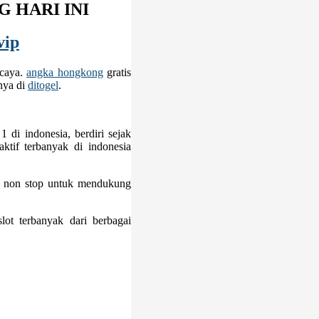
 HARI INI
rcaya.
angka hongkong
gratis
anya di
ditogel
.
1 di indonesia, berdiri sejak
ktif terbanyak di indonesia
m non stop untuk mendukung
slot terbanyak dari berbagai