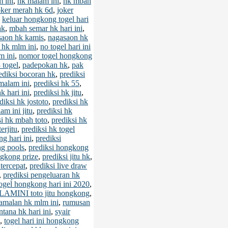
m ini
,
hk malam ini
,
hk mbah
oker merah hk 6d
,
joker
,
keluar hongkong togel hari
hk
,
mbah semar hk hari ini
,
saon hk kamis
,
nagasaon hk
 hk mlm ini
,
no togel hari ini
m ini
,
nomor togel hongkong
 togel
,
padepokan hk
,
pak
ediksi bocoran hk
,
prediksi
 malam ini
,
prediksi hk 55
,
k hari ini
,
prediksi hk jitu
,
diksi hk jostoto
,
prediksi hk
am ini jitu
,
prediksi hk
si hk mbah toto
,
prediksi hk
erjitu
,
prediksi hk togel
g hari ini
,
prediksi
ng pools
,
prediksi hongkong
ngkong prize
,
prediksi jitu hk
,
tercepat
,
prediksi live draw
,
prediksi pengeluaran hk
togeĺ hongkong hari ini 2020
,
INI toto jitu hongkong
,
amalan hk mlm ini
,
rumusan
ntana hk hari ini
,
syair
,
togel hari ini hongkong