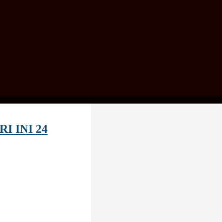
 INI 24