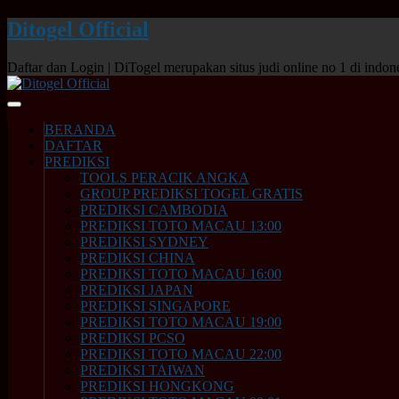
Ditogel Official
Daftar dan Login | DiTogel merupakan situs judi online no 1 di indon
BERANDA
DAFTAR
PREDIKSI
TOOLS PERACIK ANGKA
GROUP PREDIKSI TOGEL GRATIS
PREDIKSI CAMBODIA
PREDIKSI TOTO MACAU 13:00
PREDIKSI SYDNEY
PREDIKSI CHINA
PREDIKSI TOTO MACAU 16:00
PREDIKSI JAPAN
PREDIKSI SINGAPORE
PREDIKSI TOTO MACAU 19:00
PREDIKSI PCSO
PREDIKSI TOTO MACAU 22:00
PREDIKSI TAIWAN
PREDIKSI HONGKONG