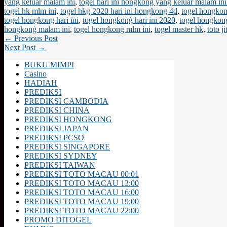
yang keluar malam ini
,
togel hari ini hongkong yang keluar malam ini
togel hk mlm ini
,
togel hkg 2020 hari ini hongkong 4d
,
togel hongko
togel hongkong hari ini
,
togel hongkonģ hari ini 2020
,
togel hongkonģ
hongkonģ malam ini
,
togel hongkonģ mlm ini
,
togel master hk
,
toto j
← Previous Post
Next Post →
BUKU MIMPI
Casino
HADIAH
PREDIKSI
PREDIKSI CAMBODIA
PREDIKSI CHINA
PREDIKSI HONGKONG
PREDIKSI JAPAN
PREDIKSI PCSO
PREDIKSI SINGAPORE
PREDIKSI SYDNEY
PREDIKSI TAIWAN
PREDIKSI TOTO MACAU 00:01
PREDIKSI TOTO MACAU 13:00
PREDIKSI TOTO MACAU 16:00
PREDIKSI TOTO MACAU 19:00
PREDIKSI TOTO MACAU 22:00
PROMO DITOGEL