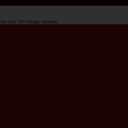
esia sejak 2014 hingga sekarang.