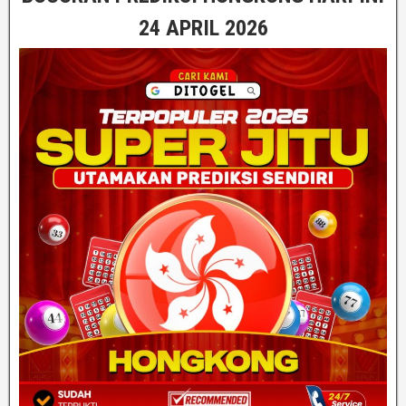
24 APRIL 2026