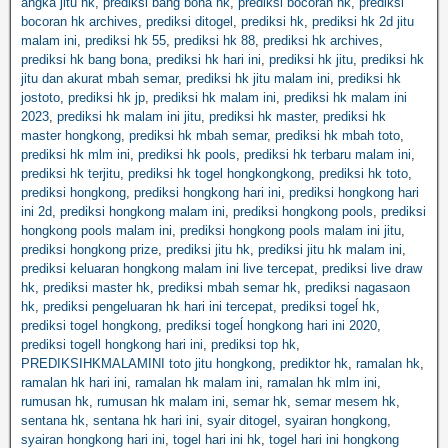
angka jitu hk
,
prediksi bang bona hk
,
prediksi bocoran hk
,
prediksi
bocoran hk archives
,
prediksi ditogel
,
prediksi hk
,
prediksi hk 2d jitu
malam ini
,
prediksi hk 55
,
prediksi hk 88
,
prediksi hk archives
,
prediksi hk bang bona
,
prediksi hk hari ini
,
prediksi hk jitu
,
prediksi hk
jitu dan akurat mbah semar
,
prediksi hk jitu malam ini
,
prediksi hk
jostoto
,
prediksi hk jp
,
prediksi hk malam ini
,
prediksi hk malam ini
2023
,
prediksi hk malam ini jitu
,
prediksi hk master
,
prediksi hk
master hongkong
,
prediksi hk mbah semar
,
prediksi hk mbah toto
,
prediksi hk mlm ini
,
prediksi hk pools
,
prediksi hk terbaru malam ini
,
prediksi hk terjitu
,
prediksi hk togel hongkongkong
,
prediksi hk toto
,
prediksi hongkong
,
prediksi hongkong hari ini
,
prediksi hongkong hari
ini 2d
,
prediksi hongkong malam ini
,
prediksi hongkong pools
,
prediksi
hongkong pools malam ini
,
prediksi hongkong pools malam ini jitu
,
prediksi hongkong prize
,
prediksi jitu hk
,
prediksi jitu hk malam ini
,
prediksi keluaran hongkong malam ini live tercepat
,
prediksi live draw
hk
,
prediksi master hk
,
prediksi mbah semar hk
,
prediksi nagasaon
hk
,
prediksi pengeluaran hk hari ini tercepat
,
prediksi togeĺ hk
,
prediksi togel hongkong
,
prediksi togeĺ hongkong hari ini 2020
,
prediksi togell hongkong hari ini
,
prediksi top hk
,
PREDIKSIHKMALAMINI toto jitu hongkong
,
prediktor hk
,
ramalan hk
,
ramalan hk hari ini
,
ramalan hk malam ini
,
ramalan hk mlm ini
,
rumusan hk
,
rumusan hk malam ini
,
semar hk
,
semar mesem hk
,
sentana hk
,
sentana hk hari ini
,
syair ditogel
,
syairan hongkong
,
syairan hongkong hari ini
,
togel hari ini hk
,
togel hari ini hongkong