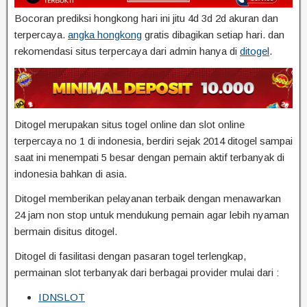
Bocoran prediksi hongkong hari ini jitu 4d 3d 2d akuran dan
terpercaya.
angka hongkong
gratis dibagikan setiap hari. dan
rekomendasi situs terpercaya dari admin hanya di
ditogel
.
Ditogel merupakan situs togel online dan slot online
terpercaya no 1 di indonesia, berdiri sejak 2014 ditogel sampai
saat ini menempati 5 besar dengan pemain aktif terbanyak di
indonesia bahkan di asia.
Ditogel memberikan pelayanan terbaik dengan menawarkan
24 jam non stop untuk mendukung pemain agar lebih nyaman
bermain disitus ditogel.
Ditogel di fasilitasi dengan pasaran togel terlengkap,
permainan slot terbanyak dari berbagai provider mulai dari :
IDNSLOT