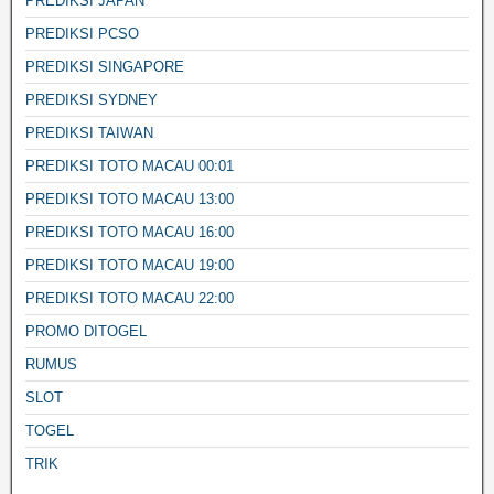
PREDIKSI JAPAN
PREDIKSI PCSO
PREDIKSI SINGAPORE
PREDIKSI SYDNEY
PREDIKSI TAIWAN
PREDIKSI TOTO MACAU 00:01
PREDIKSI TOTO MACAU 13:00
PREDIKSI TOTO MACAU 16:00
PREDIKSI TOTO MACAU 19:00
PREDIKSI TOTO MACAU 22:00
PROMO DITOGEL
RUMUS
SLOT
TOGEL
TRIK