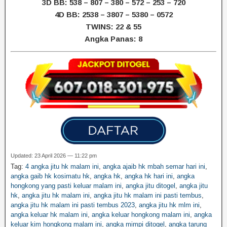
3D BB: 538 – 807 – 380 – 572 – 253 – 720
4D BB: 2538 – 3807 – 5380 – 0572
TWINS: 22 & 55
Angka Panas: 8
Updated: 23 April 2026 — 11:22 pm
Tag:
4 angka jitu hk malam ini
,
angka ajaib hk mbah semar hari ini
,
angka gaib hk kosimatu hk
,
angka hk
,
angka hk hari ini
,
angka
hongkong yang pasti keluar malam ini
,
angka jitu ditogel
,
angka jitu
hk
,
angka jitu hk malam ini
,
angka jitu hk malam ini pasti tembus
,
angka jitu hk malam ini pasti tembus 2023
,
angka jitu hk mlm ini
,
angka keluar hk malam ini
,
angka keluar hongkong malam ini
,
angka
keluar kim hongkong malam ini
,
angka mimpi ditogel
,
angka tarung