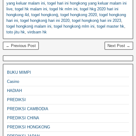
yang keluar malam ini
,
togel hari ini hongkong yang keluar malam ini
live
,
togel hk malam ini
,
togel hk mlm ini
,
togel hkg 2020 hari ini
hongkong 4d
,
togel hongkonģ
,
togel hongkong 2020
,
togel hongkong
hari ini
,
togel hongkonģ hari ini 2020
,
togel hongkonģ hari ini 2023
,
togel hongkonģ malam ini
,
togel hongkonģ mlm ini
,
togel master hk
,
toto jitu hk
,
virdsam hk
← Previous Post
Next Post →
BUKU MIMPI
Casino
HADIAH
PREDIKSI
PREDIKSI CAMBODIA
PREDIKSI CHINA
PREDIKSI HONGKONG