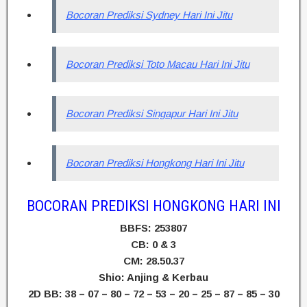
Bocoran Prediksi Sydney Hari Ini Jitu
Bocoran Prediksi Toto Macau Hari Ini Jitu
Bocoran Prediksi Singapur Hari Ini Jitu
Bocoran Prediksi Hongkong Hari Ini Jitu
BOCORAN PREDIKSI HONGKONG HARI INI
BBFS: 253807
CB: 0 & 3
CM: 28.50.37
Shio: Anjing & Kerbau
2D BB: 38 – 07 – 80 – 72 – 53 – 20 – 25 – 87 – 85 – 30