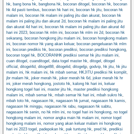
hk
,
bang bona hk
,
bangbona hk
,
bocoran ditogel
,
bocoran hk
,
bocoran
hk 4d pasti tembus
,
bocoran hk hari ini
,
bocoran hk jitu
,
bocoran hk
malam ini
,
bocoran hk malam ini paling jitu dan akurat
,
bocoran hk
malam ini paling jitu dan akurat 2d
,
bocoran hk malam ini paling jitu
dan akurat 4d hari ini
,
bocoran hk malam ini paling jitu dan akurat 4d
hari ini 2023
,
bocoran hk mlm ini
,
bocoran hk mlm ini 2d
,
bocoran hk
sekarang
,
bocoran hongkong jitu malam ini
,
bocoran hongkong malam
ini
,
bocoran nomor hk yang akan keluar
,
bocoran pengeluaran hk mlm
ini
,
bocoran predikis hk
,
bocoran prediksi
,
bocoran prediksi hongkong
,
bocoran togel hk
,
BOCORANHK prediksi semar hk jitu malam ini
,
cuan ditogel
,
cuanditogel
,
data togel master hk
,
ditogel
,
ditogel
official
,
ditogel4d
,
ditogel88
,
ditogelid
,
ditogeljp
,
godvip
,
hk jitu
,
hk jitu
malam ini
,
hk malam ini
,
hk mbah semar
,
HKJITU prediksi hk komplit
,
jbr malam hk
,
joker merah hk
,
joker merah hk 6d
,
joker merah hk hr
ini
,
joker merah hongkong
,
jostoto hk
,
kalong hk hari ini
,
keluar
hongkong togel hari ini
,
master jitu hk
,
master prediksi hongkong
malam ini
,
mbah semar hk
,
mbah semar hk hari ini
,
mbah sukro hk
,
mbah toto hk
,
nagasaon hk
,
nagasaon hk jumat
,
nagasaon hk kamis
,
nagasaon hk minggu
,
nagasaon hk rabu
,
nagasaon hk sabtu
,
nagasaon hk senin
,
no hk mlm ini
,
no togel hari ini hongkong
,
no togel
hongķong malam ini
,
nomor angka main hk malam ini
,
nomor togel
hongkong malam ini
,
nomor yang akan keluar malam ini hongkong
hari ini 2023 togel
,
padepokan hk
,
pak tuntung hk
,
pred hk
,
prediksi