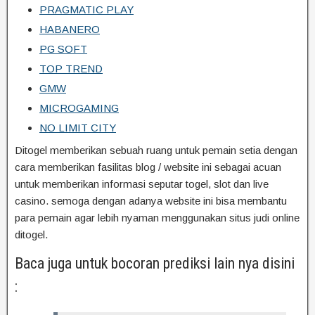
PRAGMATIC PLAY
HABANERO
PG SOFT
TOP TREND
GMW
MICROGAMING
NO LIMIT CITY
Ditogel memberikan sebuah ruang untuk pemain setia dengan
cara memberikan fasilitas blog / website ini sebagai acuan
untuk memberikan informasi seputar togel, slot dan live
casino. semoga dengan adanya website ini bisa membantu
para pemain agar lebih nyaman menggunakan situs judi online
ditogel.
Baca juga untuk bocoran prediksi lain nya disini
: