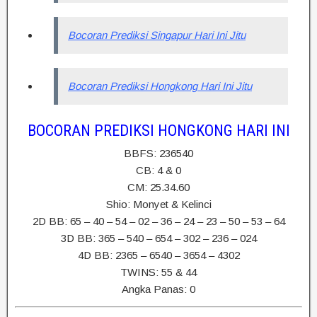
Bocoran Prediksi Singapur Hari Ini Jitu
Bocoran Prediksi Hongkong Hari Ini Jitu
BOCORAN PREDIKSI HONGKONG HARI INI
BBFS: 236540
CB: 4 & 0
CM: 25.34.60
Shio: Monyet & Kelinci
2D BB: 65 – 40 – 54 – 02 – 36 – 24 – 23 – 50 – 53 – 64
3D BB: 365 – 540 – 654 – 302 – 236 – 024
4D BB: 2365 – 6540 – 3654 – 4302
TWINS: 55 & 44
Angka Panas: 0