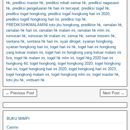
hk
,
prediksi master hk
,
prediksi mbah semar hk
,
prediksi nagasaon
hk
,
prediksi pengeluaran hk hari ini tercepat
,
prediksi togeĺ hk
,
prediksi togel hongkong
,
prediksi togeĺ hongkong hari ini 2020
,
prediksi togell hongkong hari ini
,
prediksi top hk
,
PREDIKSIHKMALAMINI toto jitu hongkong
,
prediktor hk
,
ramalan hk
,
ramalan hk hari ini
,
ramalan hk malam ini
,
ramalan hk mlm ini
,
rumusan hk
,
rumusan hk malam ini
,
semar hk
,
semar mesem hk
,
sentana hk
,
sentana hk hari ini
,
syair ditogel
,
syairan hongkong
,
syairan hongkong hari ini
,
togel hari ini hk
,
togel hari ini hongkong
yang keluar malam ini
,
togel hari ini hongkong yang keluar malam ini
live
,
togel hk malam ini
,
togel hk mlm ini
,
togel hkg 2020 hari ini
hongkong 4d
,
togel hongkonģ
,
togel hongkong 2020
,
togel hongkong
hari ini
,
togel hongkonģ hari ini 2020
,
togel hongkonģ hari ini 2023
,
togel hongkonģ malam ini
,
togel hongkonģ mlm ini
,
togel master hk
,
toto jitu hk
,
virdsam hk
← Previous Post
Next Post →
BUKU MIMPI
Casino