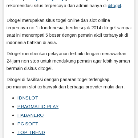
rekomendasi situs terpercaya dari admin hanya di
ditogel
.
Ditogel merupakan situs togel online dan slot online
terpercaya no 1 di indonesia, berdiri sejak 2014 ditogel sampai
saat ini menempati 5 besar dengan pemain aktif terbanyak di
indonesia bahkan di asia.
Ditogel memberikan pelayanan terbaik dengan menawarkan
24 jam non stop untuk mendukung pemain agar lebih nyaman
bermain disitus ditogel.
Ditogel di fasilitasi dengan pasaran togel terlengkap,
permainan slot terbanyak dari berbagai provider mulai dari :
IDNSLOT
PRAGMATIC PLAY
HABANERO
PG SOFT
TOP TREND