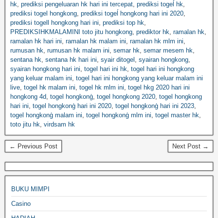
hk
,
prediksi pengeluaran hk hari ini tercepat
,
prediksi togeĺ hk
,
prediksi togel hongkong
,
prediksi togeĺ hongkong hari ini 2020
,
prediksi togell hongkong hari ini
,
prediksi top hk
,
PREDIKSIHKMALAMINI toto jitu hongkong
,
prediktor hk
,
ramalan hk
,
ramalan hk hari ini
,
ramalan hk malam ini
,
ramalan hk mlm ini
,
rumusan hk
,
rumusan hk malam ini
,
semar hk
,
semar mesem hk
,
sentana hk
,
sentana hk hari ini
,
syair ditogel
,
syairan hongkong
,
syairan hongkong hari ini
,
togel hari ini hk
,
togel hari ini hongkong
yang keluar malam ini
,
togel hari ini hongkong yang keluar malam ini
live
,
togel hk malam ini
,
togel hk mlm ini
,
togel hkg 2020 hari ini
hongkong 4d
,
togel hongkonģ
,
togel hongkong 2020
,
togel hongkong
hari ini
,
togel hongkonģ hari ini 2020
,
togel hongkonģ hari ini 2023
,
togel hongkonģ malam ini
,
togel hongkonģ mlm ini
,
togel master hk
,
toto jitu hk
,
virdsam hk
← Previous Post
Next Post →
BUKU MIMPI
Casino