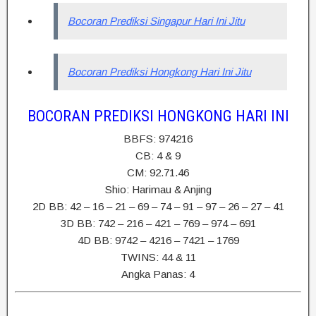
Bocoran Prediksi Singapur Hari Ini Jitu
Bocoran Prediksi Hongkong Hari Ini Jitu
BOCORAN PREDIKSI HONGKONG HARI INI
BBFS: 974216
CB: 4 & 9
CM: 92.71.46
Shio: Harimau & Anjing
2D BB: 42 – 16 – 21 – 69 – 74 – 91 – 97 – 26 – 27 – 41
3D BB: 742 – 216 – 421 – 769 – 974 – 691
4D BB: 9742 – 4216 – 7421 – 1769
TWINS: 44 & 11
Angka Panas: 4