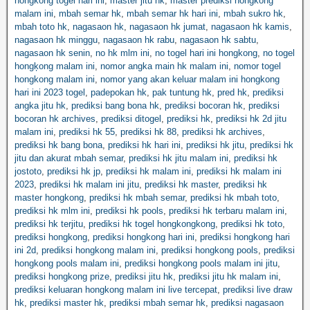
hongkong togel hari ini
,
master jitu hk
,
master prediksi hongkong
malam ini
,
mbah semar hk
,
mbah semar hk hari ini
,
mbah sukro hk
,
mbah toto hk
,
nagasaon hk
,
nagasaon hk jumat
,
nagasaon hk kamis
,
nagasaon hk minggu
,
nagasaon hk rabu
,
nagasaon hk sabtu
,
nagasaon hk senin
,
no hk mlm ini
,
no togel hari ini hongkong
,
no togel
hongķong malam ini
,
nomor angka main hk malam ini
,
nomor togel
hongkong malam ini
,
nomor yang akan keluar malam ini hongkong
hari ini 2023 togel
,
padepokan hk
,
pak tuntung hk
,
pred hk
,
prediksi
angka jitu hk
,
prediksi bang bona hk
,
prediksi bocoran hk
,
prediksi
bocoran hk archives
,
prediksi ditogel
,
prediksi hk
,
prediksi hk 2d jitu
malam ini
,
prediksi hk 55
,
prediksi hk 88
,
prediksi hk archives
,
prediksi hk bang bona
,
prediksi hk hari ini
,
prediksi hk jitu
,
prediksi hk
jitu dan akurat mbah semar
,
prediksi hk jitu malam ini
,
prediksi hk
jostoto
,
prediksi hk jp
,
prediksi hk malam ini
,
prediksi hk malam ini
2023
,
prediksi hk malam ini jitu
,
prediksi hk master
,
prediksi hk
master hongkong
,
prediksi hk mbah semar
,
prediksi hk mbah toto
,
prediksi hk mlm ini
,
prediksi hk pools
,
prediksi hk terbaru malam ini
,
prediksi hk terjitu
,
prediksi hk togel hongkongkong
,
prediksi hk toto
,
prediksi hongkong
,
prediksi hongkong hari ini
,
prediksi hongkong hari
ini 2d
,
prediksi hongkong malam ini
,
prediksi hongkong pools
,
prediksi
hongkong pools malam ini
,
prediksi hongkong pools malam ini jitu
,
prediksi hongkong prize
,
prediksi jitu hk
,
prediksi jitu hk malam ini
,
prediksi keluaran hongkong malam ini live tercepat
,
prediksi live draw
hk
,
prediksi master hk
,
prediksi mbah semar hk
,
prediksi nagasaon