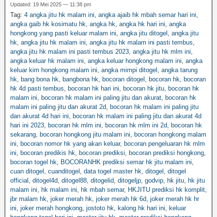
Updated: 19 Mei 2025 — 11:38 pm
Tag:
4 angka jitu hk malam ini
,
angka ajaib hk mbah semar hari ini
,
angka gaib hk kosimatu hk
,
angka hk
,
angka hk hari ini
,
angka
hongkong yang pasti keluar malam ini
,
angka jitu ditogel
,
angka jitu
hk
,
angka jitu hk malam ini
,
angka jitu hk malam ini pasti tembus
,
angka jitu hk malam ini pasti tembus 2023
,
angka jitu hk mlm ini
,
angka keluar hk malam ini
,
angka keluar hongkong malam ini
,
angka
keluar kim hongkong malam ini
,
angka mimpi ditogel
,
angka tarung
hk
,
bang bona hk
,
bangbona hk
,
bocoran ditogel
,
bocoran hk
,
bocoran
hk 4d pasti tembus
,
bocoran hk hari ini
,
bocoran hk jitu
,
bocoran hk
malam ini
,
bocoran hk malam ini paling jitu dan akurat
,
bocoran hk
malam ini paling jitu dan akurat 2d
,
bocoran hk malam ini paling jitu
dan akurat 4d hari ini
,
bocoran hk malam ini paling jitu dan akurat 4d
hari ini 2023
,
bocoran hk mlm ini
,
bocoran hk mlm ini 2d
,
bocoran hk
sekarang
,
bocoran hongkong jitu malam ini
,
bocoran hongkong malam
ini
,
bocoran nomor hk yang akan keluar
,
bocoran pengeluaran hk mlm
ini
,
bocoran predikis hk
,
bocoran prediksi
,
bocoran prediksi hongkong
,
bocoran togel hk
,
BOCORANHK prediksi semar hk jitu malam ini
,
cuan ditogel
,
cuanditogel
,
data togel master hk
,
ditogel
,
ditogel
official
,
ditogel4d
,
ditogel88
,
ditogelid
,
ditogeljp
,
godvip
,
hk jitu
,
hk jitu
malam ini
,
hk malam ini
,
hk mbah semar
,
HKJITU prediksi hk komplit
,
jbr malam hk
,
joker merah hk
,
joker merah hk 6d
,
joker merah hk hr
ini
,
joker merah hongkong
,
jostoto hk
,
kalong hk hari ini
,
keluar