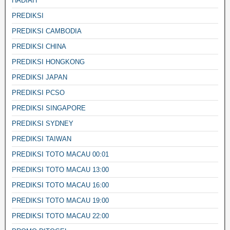
HADIAH
PREDIKSI
PREDIKSI CAMBODIA
PREDIKSI CHINA
PREDIKSI HONGKONG
PREDIKSI JAPAN
PREDIKSI PCSO
PREDIKSI SINGAPORE
PREDIKSI SYDNEY
PREDIKSI TAIWAN
PREDIKSI TOTO MACAU 00:01
PREDIKSI TOTO MACAU 13:00
PREDIKSI TOTO MACAU 16:00
PREDIKSI TOTO MACAU 19:00
PREDIKSI TOTO MACAU 22:00