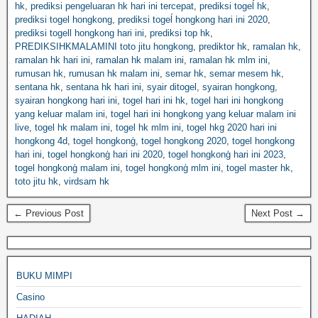
hk
,
prediksi pengeluaran hk hari ini tercepat
,
prediksi togeĺ hk
,
prediksi togel hongkong
,
prediksi togeĺ hongkong hari ini 2020
,
prediksi togell hongkong hari ini
,
prediksi top hk
,
PREDIKSIHKMALAMINI toto jitu hongkong
,
prediktor hk
,
ramalan hk
,
ramalan hk hari ini
,
ramalan hk malam ini
,
ramalan hk mlm ini
,
rumusan hk
,
rumusan hk malam ini
,
semar hk
,
semar mesem hk
,
sentana hk
,
sentana hk hari ini
,
syair ditogel
,
syairan hongkong
,
syairan hongkong hari ini
,
togel hari ini hk
,
togel hari ini hongkong
yang keluar malam ini
,
togel hari ini hongkong yang keluar malam ini
live
,
togel hk malam ini
,
togel hk mlm ini
,
togel hkg 2020 hari ini
hongkong 4d
,
togel hongkonģ
,
togel hongkong 2020
,
togel hongkong
hari ini
,
togel hongkonģ hari ini 2020
,
togel hongkonģ hari ini 2023
,
togel hongkonģ malam ini
,
togel hongkonģ mlm ini
,
togel master hk
,
toto jitu hk
,
virdsam hk
← Previous Post
Next Post →
BUKU MIMPI
Casino