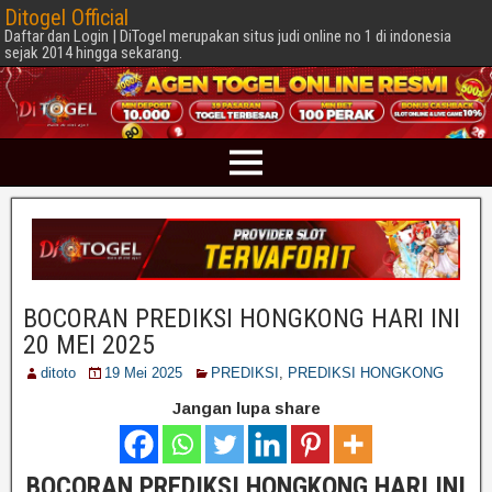
Ditogel Official
Daftar dan Login | DiTogel merupakan situs judi online no 1 di indonesia
sejak 2014 hingga sekarang.
BOCORAN PREDIKSI HONGKONG HARI INI
20 MEI 2025
ditoto
19 Mei 2025
PREDIKSI
,
PREDIKSI HONGKONG
Jangan lupa share
BOCORAN PREDIKSI HONGKONG HARI INI