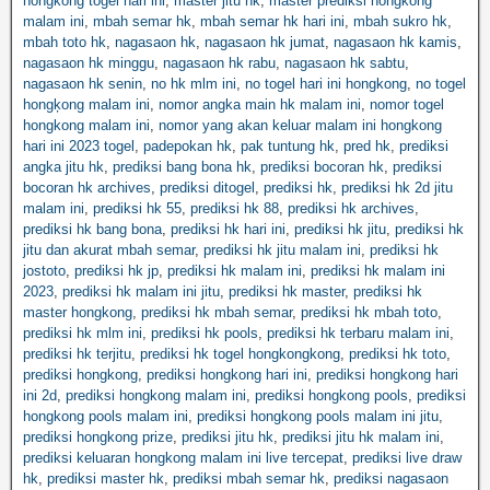
hongkong togel hari ini
,
master jitu hk
,
master prediksi hongkong
malam ini
,
mbah semar hk
,
mbah semar hk hari ini
,
mbah sukro hk
,
mbah toto hk
,
nagasaon hk
,
nagasaon hk jumat
,
nagasaon hk kamis
,
nagasaon hk minggu
,
nagasaon hk rabu
,
nagasaon hk sabtu
,
nagasaon hk senin
,
no hk mlm ini
,
no togel hari ini hongkong
,
no togel
hongķong malam ini
,
nomor angka main hk malam ini
,
nomor togel
hongkong malam ini
,
nomor yang akan keluar malam ini hongkong
hari ini 2023 togel
,
padepokan hk
,
pak tuntung hk
,
pred hk
,
prediksi
angka jitu hk
,
prediksi bang bona hk
,
prediksi bocoran hk
,
prediksi
bocoran hk archives
,
prediksi ditogel
,
prediksi hk
,
prediksi hk 2d jitu
malam ini
,
prediksi hk 55
,
prediksi hk 88
,
prediksi hk archives
,
prediksi hk bang bona
,
prediksi hk hari ini
,
prediksi hk jitu
,
prediksi hk
jitu dan akurat mbah semar
,
prediksi hk jitu malam ini
,
prediksi hk
jostoto
,
prediksi hk jp
,
prediksi hk malam ini
,
prediksi hk malam ini
2023
,
prediksi hk malam ini jitu
,
prediksi hk master
,
prediksi hk
master hongkong
,
prediksi hk mbah semar
,
prediksi hk mbah toto
,
prediksi hk mlm ini
,
prediksi hk pools
,
prediksi hk terbaru malam ini
,
prediksi hk terjitu
,
prediksi hk togel hongkongkong
,
prediksi hk toto
,
prediksi hongkong
,
prediksi hongkong hari ini
,
prediksi hongkong hari
ini 2d
,
prediksi hongkong malam ini
,
prediksi hongkong pools
,
prediksi
hongkong pools malam ini
,
prediksi hongkong pools malam ini jitu
,
prediksi hongkong prize
,
prediksi jitu hk
,
prediksi jitu hk malam ini
,
prediksi keluaran hongkong malam ini live tercepat
,
prediksi live draw
hk
,
prediksi master hk
,
prediksi mbah semar hk
,
prediksi nagasaon