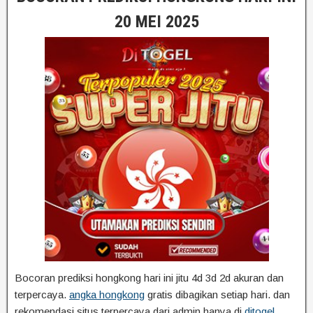
20 MEI 2025
Bocoran prediksi hongkong hari ini jitu 4d 3d 2d akuran dan
terpercaya.
angka hongkong
gratis dibagikan setiap hari. dan
rekomendasi situs terpercaya dari admin hanya di
ditogel
.