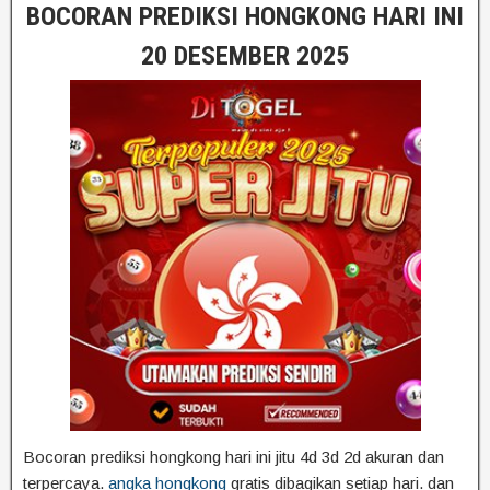
BOCORAN PREDIKSI HONGKONG HARI INI
20 DESEMBER 2025
Bocoran prediksi hongkong hari ini jitu 4d 3d 2d akuran dan
terpercaya.
angka hongkong
gratis dibagikan setiap hari. dan