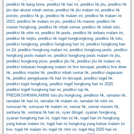
prediksi hk bang bona
,
prediksi hk hari ini
,
prediksi hk jitu
,
prediksi hk
jitu dan akurat mbah semar
,
prediksi hk jitu malam ini
,
prediksi hk
jostoto
,
prediksi hk jp
,
prediksi hk malam ini
,
prediksi hk malam ini
2023
,
prediksi hk malam ini jitu
,
prediksi hk master
,
prediksi hk
master hongkong
,
prediksi hk mbah semar
,
prediksi hk mbah toto
,
prediksi hk mlm ini
,
prediksi hk pools
,
prediksi hk terbaru malam ini
,
prediksi hk terjitu
,
prediksi hk togel hongkongkong
,
prediksi hk toto
,
prediksi hongkong
,
prediksi hongkong hari ini
,
prediksi hongkong hari
ini 2d
,
prediksi hongkong malam ini
,
prediksi hongkong pools
,
prediksi
hongkong pools malam ini
,
prediksi hongkong pools malam ini jitu
,
prediksi hongkong prize
,
prediksi jitu hk
,
prediksi jitu hk malam ini
,
prediksi keluaran hongkong malam ini live tercepat
,
prediksi live draw
hk
,
prediksi master hk
,
prediksi mbah semar hk
,
prediksi nagasaon
hk
,
prediksi pengeluaran hk hari ini tercepat
,
prediksi togeĺ hk
,
prediksi togel hongkong
,
prediksi togeĺ hongkong hari ini 2020
,
prediksi togell hongkong hari ini
,
prediksi top hk
,
PREDIKSIHKMALAMINI toto jitu hongkong
,
prediktor hk
,
ramalan hk
,
ramalan hk hari ini
,
ramalan hk malam ini
,
ramalan hk mlm ini
,
rumusan hk
,
rumusan hk malam ini
,
semar hk
,
semar mesem hk
,
sentana hk
,
sentana hk hari ini
,
syair ditogel
,
syairan hongkong
,
syairan hongkong hari ini
,
togel hari ini hk
,
togel hari ini hongkong
yang keluar malam ini
,
togel hari ini hongkong yang keluar malam ini
live
,
togel hk malam ini
,
togel hk mlm ini
,
togel hkg 2020 hari ini