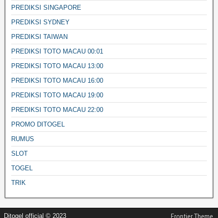
PREDIKSI SINGAPORE
PREDIKSI SYDNEY
PREDIKSI TAIWAN
PREDIKSI TOTO MACAU 00:01
PREDIKSI TOTO MACAU 13:00
PREDIKSI TOTO MACAU 16:00
PREDIKSI TOTO MACAU 19:00
PREDIKSI TOTO MACAU 22:00
PROMO DITOGEL
RUMUS
SLOT
TOGEL
TRIK
Ditogel official © 2023
Frontier Theme