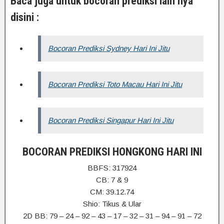
Baca juga untuk bocoran prediksi lain nya
disini :
Bocoran Prediksi Sydney Hari Ini Jitu
Bocoran Prediksi Toto Macau Hari Ini Jitu
Bocoran Prediksi Singapur Hari Ini Jitu
BOCORAN PREDIKSI HONGKONG HARI INI
BBFS: 317924
CB: 7 & 9
CM: 39.12.74
Shio: Tikus & Ular
2D BB: 79 – 24 – 92 – 43 – 17 – 32 – 31 – 94 – 91 – 72