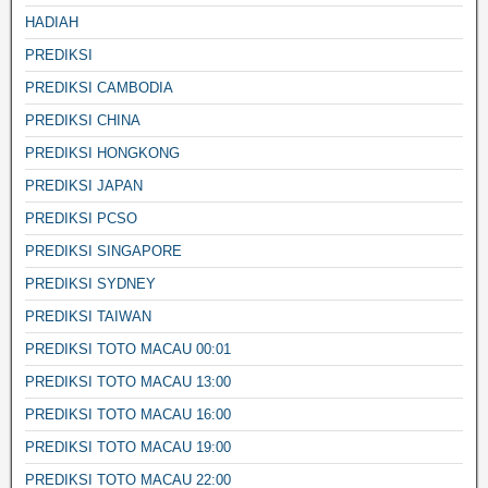
HADIAH
PREDIKSI
PREDIKSI CAMBODIA
PREDIKSI CHINA
PREDIKSI HONGKONG
PREDIKSI JAPAN
PREDIKSI PCSO
PREDIKSI SINGAPORE
PREDIKSI SYDNEY
PREDIKSI TAIWAN
PREDIKSI TOTO MACAU 00:01
PREDIKSI TOTO MACAU 13:00
PREDIKSI TOTO MACAU 16:00
PREDIKSI TOTO MACAU 19:00
PREDIKSI TOTO MACAU 22:00