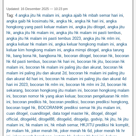
Updated: 16 Desember 2025 — 10:23 pm
Tag:
4 angka jitu hk malam ini
,
angka ajaib hk mbah semar hari ini
,
angka gaib hk kosimatu hk
,
angka hk
,
angka hk hari ini
,
angka
hongkong yang pasti keluar malam ini
,
angka jitu ditogel
,
angka jitu
hk
,
angka jitu hk malam ini
,
angka jitu hk malam ini pasti tembus
,
angka jitu hk malam ini pasti tembus 2023
,
angka jitu hk mlm ini
,
angka keluar hk malam ini
,
angka keluar hongkong malam ini
,
angka
keluar kim hongkong malam ini
,
angka mimpi ditogel
,
angka tarung
hk
,
bang bona hk
,
bangbona hk
,
bocoran ditogel
,
bocoran hk
,
bocoran
hk 4d pasti tembus
,
bocoran hk hari ini
,
bocoran hk jitu
,
bocoran hk
malam ini
,
bocoran hk malam ini paling jitu dan akurat
,
bocoran hk
malam ini paling jitu dan akurat 2d
,
bocoran hk malam ini paling jitu
dan akurat 4d hari ini
,
bocoran hk malam ini paling jitu dan akurat 4d
hari ini 2023
,
bocoran hk mlm ini
,
bocoran hk mlm ini 2d
,
bocoran hk
sekarang
,
bocoran hongkong jitu malam ini
,
bocoran hongkong malam
ini
,
bocoran nomor hk yang akan keluar
,
bocoran pengeluaran hk mlm
ini
,
bocoran predikis hk
,
bocoran prediksi
,
bocoran prediksi hongkong
,
bocoran togel hk
,
BOCORANHK prediksi semar hk jitu malam ini
,
cuan ditogel
,
cuanditogel
,
data togel master hk
,
ditogel
,
ditogel
official
,
ditogel4d
,
ditogel88
,
ditogelid
,
ditogeljp
,
godvip
,
hk jitu
,
hk jitu
malam ini
,
hk malam ini
,
hk mbah semar
,
HKJITU prediksi hk komplit
,
jbr malam hk
,
joker merah hk
,
joker merah hk 6d
,
joker merah hk hr