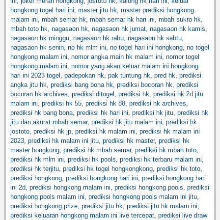
ini
,
joker merah hongkong
,
jostoto hk
,
kalong hk hari ini
,
keluar
hongkong togel hari ini
,
master jitu hk
,
master prediksi hongkong
malam ini
,
mbah semar hk
,
mbah semar hk hari ini
,
mbah sukro hk
,
mbah toto hk
,
nagasaon hk
,
nagasaon hk jumat
,
nagasaon hk kamis
,
nagasaon hk minggu
,
nagasaon hk rabu
,
nagasaon hk sabtu
,
nagasaon hk senin
,
no hk mlm ini
,
no togel hari ini hongkong
,
no togel
hongķong malam ini
,
nomor angka main hk malam ini
,
nomor togel
hongkong malam ini
,
nomor yang akan keluar malam ini hongkong
hari ini 2023 togel
,
padepokan hk
,
pak tuntung hk
,
pred hk
,
prediksi
angka jitu hk
,
prediksi bang bona hk
,
prediksi bocoran hk
,
prediksi
bocoran hk archives
,
prediksi ditogel
,
prediksi hk
,
prediksi hk 2d jitu
malam ini
,
prediksi hk 55
,
prediksi hk 88
,
prediksi hk archives
,
prediksi hk bang bona
,
prediksi hk hari ini
,
prediksi hk jitu
,
prediksi hk
jitu dan akurat mbah semar
,
prediksi hk jitu malam ini
,
prediksi hk
jostoto
,
prediksi hk jp
,
prediksi hk malam ini
,
prediksi hk malam ini
2023
,
prediksi hk malam ini jitu
,
prediksi hk master
,
prediksi hk
master hongkong
,
prediksi hk mbah semar
,
prediksi hk mbah toto
,
prediksi hk mlm ini
,
prediksi hk pools
,
prediksi hk terbaru malam ini
,
prediksi hk terjitu
,
prediksi hk togel hongkongkong
,
prediksi hk toto
,
prediksi hongkong
,
prediksi hongkong hari ini
,
prediksi hongkong hari
ini 2d
,
prediksi hongkong malam ini
,
prediksi hongkong pools
,
prediksi
hongkong pools malam ini
,
prediksi hongkong pools malam ini jitu
,
prediksi hongkong prize
,
prediksi jitu hk
,
prediksi jitu hk malam ini
,
prediksi keluaran hongkong malam ini live tercepat
,
prediksi live draw