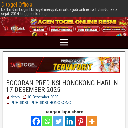
Ditogel Official
Daftar dan Login | DiTogel merupakan situs judi online no 1 di indonesia
sejak 2014 hingga sekarang.
BOCORAN PREDIKSI HONGKONG HARI INI
17 DESEMBER 2025
ditoto
16 Desember 2025
PREDIKSI
,
PREDIKSI HONGKONG
Jangan lupa share