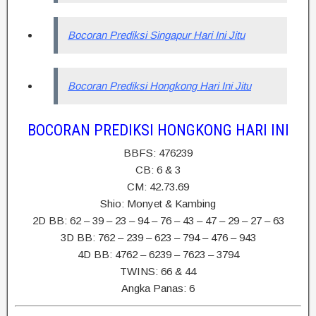
Bocoran Prediksi Singapur Hari Ini Jitu
Bocoran Prediksi Hongkong Hari Ini Jitu
BOCORAN PREDIKSI HONGKONG HARI INI
BBFS: 476239
CB: 6 & 3
CM: 42.73.69
Shio: Monyet & Kambing
2D BB: 62 – 39 – 23 – 94 – 76 – 43 – 47 – 29 – 27 – 63
3D BB: 762 – 239 – 623 – 794 – 476 – 943
4D BB: 4762 – 6239 – 7623 – 3794
TWINS: 66 & 44
Angka Panas: 6