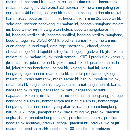
malam ini
,
bocoran hk malam ini paling jitu dan akurat
,
bocoran hk
malam ini paling jitu dan akurat 2d
,
bocoran hk malam ini paling jitu
dan akurat 4d hari ini
,
bocoran hk malam ini paling jitu dan akurat 4d
hari ini 2023
,
bocoran hk mlm ini
,
bocoran hk mlm ini 2d
,
bocoran hk
sekarang
,
bocoran hongkong jitu malam ini
,
bocoran hongkong malam
ini
,
bocoran nomor hk yang akan keluar
,
bocoran pengeluaran hk mlm
ini
,
bocoran predikis hk
,
bocoran prediksi
,
bocoran prediksi hongkong
,
bocoran togel hk
,
BOCORANHK prediksi semar hk jitu malam ini
,
cuan ditogel
,
cuanditogel
,
data togel master hk
,
ditogel
,
ditogel
official
,
ditogel4d
,
ditogel88
,
ditogelid
,
ditogeljp
,
godvip
,
hk jitu
,
hk jitu
malam ini
,
hk malam ini
,
hk mbah semar
,
HKJITU prediksi hk komplit
,
jbr malam hk
,
joker merah hk
,
joker merah hk 6d
,
joker merah hk hr
ini
,
joker merah hongkong
,
jostoto hk
,
kalong hk hari ini
,
keluar
hongkong togel hari ini
,
master jitu hk
,
master prediksi hongkong
malam ini
,
mbah semar hk
,
mbah semar hk hari ini
,
mbah sukro hk
,
mbah toto hk
,
nagasaon hk
,
nagasaon hk jumat
,
nagasaon hk kamis
,
nagasaon hk minggu
,
nagasaon hk rabu
,
nagasaon hk sabtu
,
nagasaon hk senin
,
no hk mlm ini
,
no togel hari ini hongkong
,
no togel
hongķong malam ini
,
nomor angka main hk malam ini
,
nomor togel
hongkong malam ini
,
nomor yang akan keluar malam ini hongkong
hari ini 2023 togel
,
padepokan hk
,
pak tuntung hk
,
pred hk
,
prediksi
angka jitu hk
,
prediksi bang bona hk
,
prediksi bocoran hk
,
prediksi
bocoran hk archives
,
prediksi ditogel
,
prediksi hk
,
prediksi hk 2d jitu
malam ini
,
prediksi hk 55
,
prediksi hk 88
,
prediksi hk archives
,