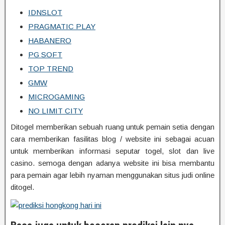
IDNSLOT
PRAGMATIC PLAY
HABANERO
PG SOFT
TOP TREND
GMW
MICROGAMING
NO LIMIT CITY
Ditogel memberikan sebuah ruang untuk pemain setia dengan
cara memberikan fasilitas blog / website ini sebagai acuan
untuk memberikan informasi seputar togel, slot dan live
casino. semoga dengan adanya website ini bisa membantu
para pemain agar lebih nyaman menggunakan situs judi online
ditogel.