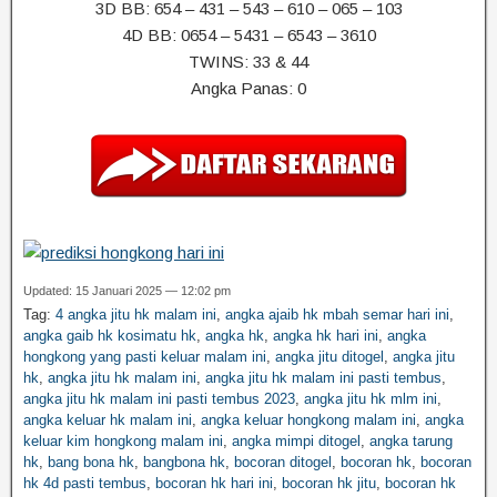
3D BB: 654 – 431 – 543 – 610 – 065 – 103
4D BB: 0654 – 5431 – 6543 – 3610
TWINS: 33 & 44
Angka Panas: 0
Updated: 15 Januari 2025 — 12:02 pm
Tag:
4 angka jitu hk malam ini
,
angka ajaib hk mbah semar hari ini
,
angka gaib hk kosimatu hk
,
angka hk
,
angka hk hari ini
,
angka
hongkong yang pasti keluar malam ini
,
angka jitu ditogel
,
angka jitu
hk
,
angka jitu hk malam ini
,
angka jitu hk malam ini pasti tembus
,
angka jitu hk malam ini pasti tembus 2023
,
angka jitu hk mlm ini
,
angka keluar hk malam ini
,
angka keluar hongkong malam ini
,
angka
keluar kim hongkong malam ini
,
angka mimpi ditogel
,
angka tarung
hk
,
bang bona hk
,
bangbona hk
,
bocoran ditogel
,
bocoran hk
,
bocoran
hk 4d pasti tembus
,
bocoran hk hari ini
,
bocoran hk jitu
,
bocoran hk