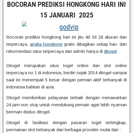
BOCORAN PREDIKSI HONGKONG HARI INI
15 JANUARI 2025
Bocoran prediksi hongkong hari ini jitu 4d 3d 2d akuran dan
terpercaya.
angka hongkong
gratis dibagikan setiap hari. dan
rekomendasi situs terpercaya dari admin hanya di
ditogel
.
Ditogel merupakan situs togel online dan slot online
terpercaya no 1 di indonesia, berdiri sejak 2014 ditogel sampai
saat ini menempati 5 besar dengan pemain aktif terbanyak di
indonesia bahkan di asia.
Ditogel memberikan pelayanan terbaik dengan menawarkan
24 jam non stop untuk mendukung pemain agar lebih nyaman
bermain disitus ditogel.
Ditogel di fasilitasi dengan pasaran togel terlengkap,
permainan slot terbanyak dari berbagai provider mulai dari :