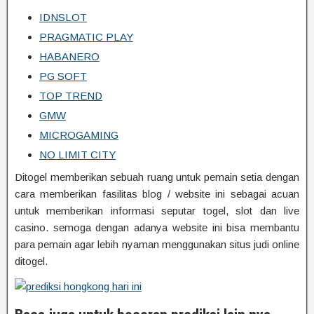
IDNSLOT
PRAGMATIC PLAY
HABANERO
PG SOFT
TOP TREND
GMW
MICROGAMING
NO LIMIT CITY
Ditogel memberikan sebuah ruang untuk pemain setia dengan
cara memberikan fasilitas blog / website ini sebagai acuan
untuk memberikan informasi seputar togel, slot dan live
casino. semoga dengan adanya website ini bisa membantu
para pemain agar lebih nyaman menggunakan situs judi online
ditogel.