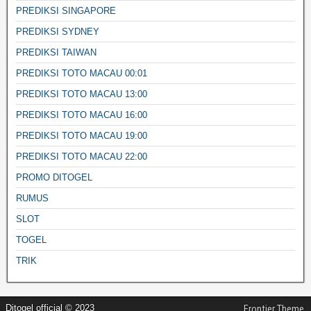
PREDIKSI SINGAPORE
PREDIKSI SYDNEY
PREDIKSI TAIWAN
PREDIKSI TOTO MACAU 00:01
PREDIKSI TOTO MACAU 13:00
PREDIKSI TOTO MACAU 16:00
PREDIKSI TOTO MACAU 19:00
PREDIKSI TOTO MACAU 22:00
PROMO DITOGEL
RUMUS
SLOT
TOGEL
TRIK
Ditogel official © 2023
Frontier Theme