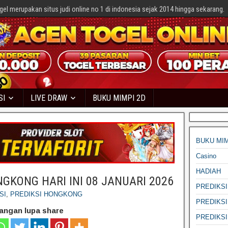
ogel merupakan situs judi online no 1 di indonesia sejak 2014 hingga sekarang.
SI
LIVE DRAW
BUKU MIMPI 2D
BUKU MIM
Casino
HADIAH
GKONG HARI INI 08 JANUARI 2026
PREDIKSI
SI
,
PREDIKSI HONGKONG
PREDIKS
angan lupa share
PREDIKSI