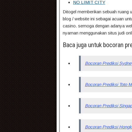
NO LIMIT CITY
Ditogel memberikan sebuah ruang u
blog / website ini sebagai acuan unt
casino. semoga dengan adanya webs
nyaman menggunakan situs judi onli
Baca juga untuk bocoran pred
Bocoran Prediksi Sydney 
Bocoran Prediksi Toto Ma
Bocoran Prediksi Singapu
Bocoran Prediksi Hongkon