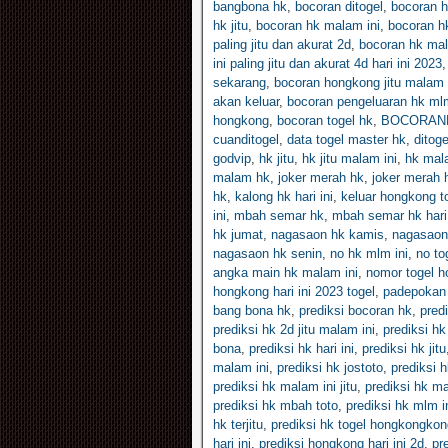
bangbona hk
,
bocoran ditogel
,
bocoran 
hk jitu
,
bocoran hk malam ini
,
bocoran hk
paling jitu dan akurat 2d
,
bocoran hk mala
ini paling jitu dan akurat 4d hari ini 2023
sekarang
,
bocoran hongkong jitu malam 
akan keluar
,
bocoran pengeluaran hk mlm
hongkong
,
bocoran togel hk
,
BOCORANHK 
cuanditogel
,
data togel master hk
,
ditoge
godvip
,
hk jitu
,
hk jitu malam ini
,
hk mal
malam hk
,
joker merah hk
,
joker merah 
hk
,
kalong hk hari ini
,
keluar hongkong to
ini
,
mbah semar hk
,
mbah semar hk hari 
hk jumat
,
nagasaon hk kamis
,
nagasaon
nagasaon hk senin
,
no hk mlm ini
,
no to
angka main hk malam ini
,
nomor togel h
hongkong hari ini 2023 togel
,
padepokan
bang bona hk
,
prediksi bocoran hk
,
pred
prediksi hk 2d jitu malam ini
,
prediksi hk
bona
,
prediksi hk hari ini
,
prediksi hk jitu
malam ini
,
prediksi hk jostoto
,
prediksi h
prediksi hk malam ini jitu
,
prediksi hk ma
prediksi hk mbah toto
,
prediksi hk mlm i
hk terjitu
,
prediksi hk togel hongkongkon
hari ini
,
prediksi hongkong hari ini 2d
,
pr