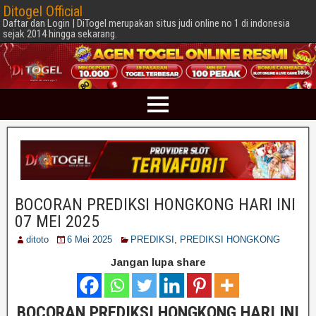
Ditogel Official
Daftar dan Login | DiTogel merupakan situs judi online no 1 di indonesia
sejak 2014 hingga sekarang.
BOCORAN PREDIKSI HONGKONG HARI INI
07 MEI 2025
ditoto
6 Mei 2025
PREDIKSI
,
PREDIKSI HONGKONG
Jangan lupa share
BOCORAN PREDIKSI HONGKONG HARI INI