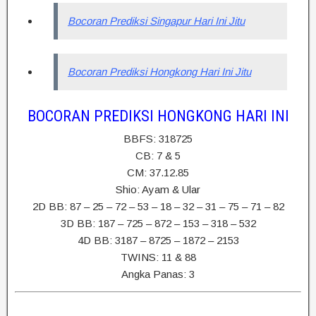
Bocoran Prediksi Singapur Hari Ini Jitu
Bocoran Prediksi Hongkong Hari Ini Jitu
BOCORAN PREDIKSI HONGKONG HARI INI
BBFS: 318725
CB: 7 & 5
CM: 37.12.85
Shio: Ayam & Ular
2D BB: 87 – 25 – 72 – 53 – 18 – 32 – 31 – 75 – 71 – 82
3D BB: 187 – 725 – 872 – 153 – 318 – 532
4D BB: 3187 – 8725 – 1872 – 2153
TWINS: 11 & 88
Angka Panas: 3