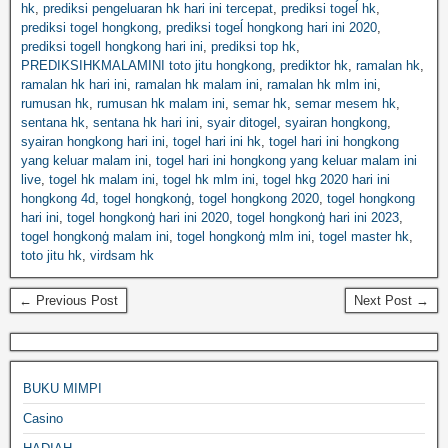
hk
,
prediksi pengeluaran hk hari ini tercepat
,
prediksi togeĺ hk
,
prediksi togel hongkong
,
prediksi togeĺ hongkong hari ini 2020
,
prediksi togell hongkong hari ini
,
prediksi top hk
,
PREDIKSIHKMALAMINI toto jitu hongkong
,
prediktor hk
,
ramalan hk
,
ramalan hk hari ini
,
ramalan hk malam ini
,
ramalan hk mlm ini
,
rumusan hk
,
rumusan hk malam ini
,
semar hk
,
semar mesem hk
,
sentana hk
,
sentana hk hari ini
,
syair ditogel
,
syairan hongkong
,
syairan hongkong hari ini
,
togel hari ini hk
,
togel hari ini hongkong
yang keluar malam ini
,
togel hari ini hongkong yang keluar malam ini
live
,
togel hk malam ini
,
togel hk mlm ini
,
togel hkg 2020 hari ini
hongkong 4d
,
togel hongkonģ
,
togel hongkong 2020
,
togel hongkong
hari ini
,
togel hongkonģ hari ini 2020
,
togel hongkonģ hari ini 2023
,
togel hongkonģ malam ini
,
togel hongkonģ mlm ini
,
togel master hk
,
toto jitu hk
,
virdsam hk
← Previous Post
Next Post →
BUKU MIMPI
Casino