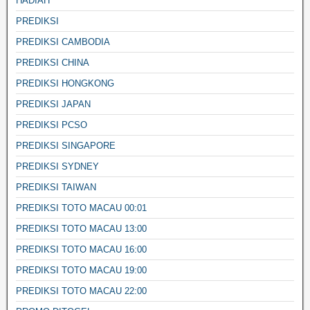
HADIAH
PREDIKSI
PREDIKSI CAMBODIA
PREDIKSI CHINA
PREDIKSI HONGKONG
PREDIKSI JAPAN
PREDIKSI PCSO
PREDIKSI SINGAPORE
PREDIKSI SYDNEY
PREDIKSI TAIWAN
PREDIKSI TOTO MACAU 00:01
PREDIKSI TOTO MACAU 13:00
PREDIKSI TOTO MACAU 16:00
PREDIKSI TOTO MACAU 19:00
PREDIKSI TOTO MACAU 22:00