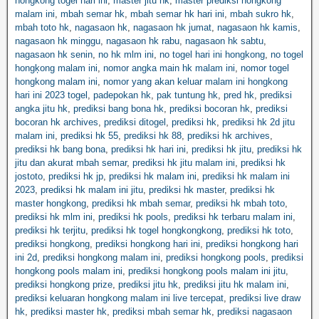
hongkong togel hari ini
,
master jitu hk
,
master prediksi hongkong
malam ini
,
mbah semar hk
,
mbah semar hk hari ini
,
mbah sukro hk
,
mbah toto hk
,
nagasaon hk
,
nagasaon hk jumat
,
nagasaon hk kamis
,
nagasaon hk minggu
,
nagasaon hk rabu
,
nagasaon hk sabtu
,
nagasaon hk senin
,
no hk mlm ini
,
no togel hari ini hongkong
,
no togel
hongķong malam ini
,
nomor angka main hk malam ini
,
nomor togel
hongkong malam ini
,
nomor yang akan keluar malam ini hongkong
hari ini 2023 togel
,
padepokan hk
,
pak tuntung hk
,
pred hk
,
prediksi
angka jitu hk
,
prediksi bang bona hk
,
prediksi bocoran hk
,
prediksi
bocoran hk archives
,
prediksi ditogel
,
prediksi hk
,
prediksi hk 2d jitu
malam ini
,
prediksi hk 55
,
prediksi hk 88
,
prediksi hk archives
,
prediksi hk bang bona
,
prediksi hk hari ini
,
prediksi hk jitu
,
prediksi hk
jitu dan akurat mbah semar
,
prediksi hk jitu malam ini
,
prediksi hk
jostoto
,
prediksi hk jp
,
prediksi hk malam ini
,
prediksi hk malam ini
2023
,
prediksi hk malam ini jitu
,
prediksi hk master
,
prediksi hk
master hongkong
,
prediksi hk mbah semar
,
prediksi hk mbah toto
,
prediksi hk mlm ini
,
prediksi hk pools
,
prediksi hk terbaru malam ini
,
prediksi hk terjitu
,
prediksi hk togel hongkongkong
,
prediksi hk toto
,
prediksi hongkong
,
prediksi hongkong hari ini
,
prediksi hongkong hari
ini 2d
,
prediksi hongkong malam ini
,
prediksi hongkong pools
,
prediksi
hongkong pools malam ini
,
prediksi hongkong pools malam ini jitu
,
prediksi hongkong prize
,
prediksi jitu hk
,
prediksi jitu hk malam ini
,
prediksi keluaran hongkong malam ini live tercepat
,
prediksi live draw
hk
,
prediksi master hk
,
prediksi mbah semar hk
,
prediksi nagasaon