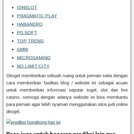
IDNSLOT
PRAGMATIC PLAY
HABANERO
PG SOFT
TOP TREND
GMW
MICROGAMING
NO LIMIT CITY
Ditogel memberikan sebuah ruang untuk pemain setia dengan
cara memberikan fasilitas blog / website ini sebagai acuan
untuk memberikan informasi seputar togel, slot dan live
casino. semoga dengan adanya website ini bisa membantu
para pemain agar lebih nyaman menggunakan situs judi online
ditogel.