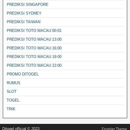
PREDIKSI SINGAPORE
PREDIKSI SYDNEY
PREDIKSI TAIWAN
PREDIKSI TOTO MACAU 00:01
PREDIKSI TOTO MACAU 13:00
PREDIKSI TOTO MACAU 16:00
PREDIKSI TOTO MACAU 19:00
PREDIKSI TOTO MACAU 22:00
PROMO DITOGEL
RUMUS
SLOT
TOGEL
TRIK
Ditogel official © 2023
Frontier Theme