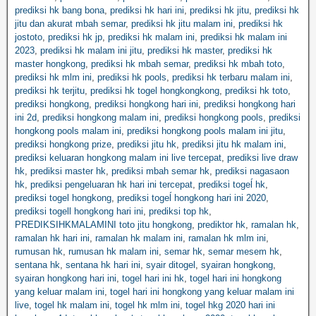
prediksi hk bang bona
,
prediksi hk hari ini
,
prediksi hk jitu
,
prediksi hk
jitu dan akurat mbah semar
,
prediksi hk jitu malam ini
,
prediksi hk
jostoto
,
prediksi hk jp
,
prediksi hk malam ini
,
prediksi hk malam ini
2023
,
prediksi hk malam ini jitu
,
prediksi hk master
,
prediksi hk
master hongkong
,
prediksi hk mbah semar
,
prediksi hk mbah toto
,
prediksi hk mlm ini
,
prediksi hk pools
,
prediksi hk terbaru malam ini
,
prediksi hk terjitu
,
prediksi hk togel hongkongkong
,
prediksi hk toto
,
prediksi hongkong
,
prediksi hongkong hari ini
,
prediksi hongkong hari
ini 2d
,
prediksi hongkong malam ini
,
prediksi hongkong pools
,
prediksi
hongkong pools malam ini
,
prediksi hongkong pools malam ini jitu
,
prediksi hongkong prize
,
prediksi jitu hk
,
prediksi jitu hk malam ini
,
prediksi keluaran hongkong malam ini live tercepat
,
prediksi live draw
hk
,
prediksi master hk
,
prediksi mbah semar hk
,
prediksi nagasaon
hk
,
prediksi pengeluaran hk hari ini tercepat
,
prediksi togeĺ hk
,
prediksi togel hongkong
,
prediksi togeĺ hongkong hari ini 2020
,
prediksi togell hongkong hari ini
,
prediksi top hk
,
PREDIKSIHKMALAMINI toto jitu hongkong
,
prediktor hk
,
ramalan hk
,
ramalan hk hari ini
,
ramalan hk malam ini
,
ramalan hk mlm ini
,
rumusan hk
,
rumusan hk malam ini
,
semar hk
,
semar mesem hk
,
sentana hk
,
sentana hk hari ini
,
syair ditogel
,
syairan hongkong
,
syairan hongkong hari ini
,
togel hari ini hk
,
togel hari ini hongkong
yang keluar malam ini
,
togel hari ini hongkong yang keluar malam ini
live
,
togel hk malam ini
,
togel hk mlm ini
,
togel hkg 2020 hari ini