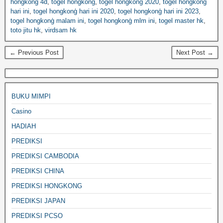
hongkong 4d
,
togel hongkonģ
,
togel hongkong 2020
,
togel hongkong
hari ini
,
togel hongkonģ hari ini 2020
,
togel hongkonģ hari ini 2023
,
togel hongkonģ malam ini
,
togel hongkonģ mlm ini
,
togel master hk
,
toto jitu hk
,
virdsam hk
← Previous Post
Next Post →
BUKU MIMPI
Casino
HADIAH
PREDIKSI
PREDIKSI CAMBODIA
PREDIKSI CHINA
PREDIKSI HONGKONG
PREDIKSI JAPAN
PREDIKSI PCSO