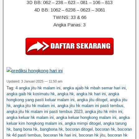
3D BB: 062 – 238 – 623 – 081 – 106 – 813
4D BB: 1062 – 6238 – 0623 – 3081
TWINS: 33 & 66
Angka Panas: 3
Updated: 3 Januari 2025 — 11:50 am
Tag:
4 angka jitu hk malam ini
,
angka ajaib hk mbah semar hari ini
,
angka gaib hk kosimatu hk
,
angka hk
,
angka hk hari ini
,
angka
hongkong yang pasti keluar malam ini
,
angka jitu ditogel
,
angka jitu
hk
,
angka jitu hk malam ini
,
angka jitu hk malam ini pasti tembus
,
angka jitu hk malam ini pasti tembus 2023
,
angka jitu hk mlm ini
,
angka keluar hk malam ini
,
angka keluar hongkong malam ini
,
angka
keluar kim hongkong malam ini
,
angka mimpi ditogel
,
angka tarung
hk
,
bang bona hk
,
bangbona hk
,
bocoran ditogel
,
bocoran hk
,
bocoran
hk 4d pasti tembus
,
bocoran hk hari ini
,
bocoran hk jitu
,
bocoran hk