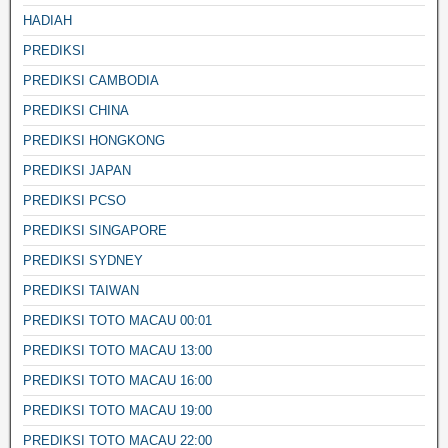
HADIAH
PREDIKSI
PREDIKSI CAMBODIA
PREDIKSI CHINA
PREDIKSI HONGKONG
PREDIKSI JAPAN
PREDIKSI PCSO
PREDIKSI SINGAPORE
PREDIKSI SYDNEY
PREDIKSI TAIWAN
PREDIKSI TOTO MACAU 00:01
PREDIKSI TOTO MACAU 13:00
PREDIKSI TOTO MACAU 16:00
PREDIKSI TOTO MACAU 19:00
PREDIKSI TOTO MACAU 22:00