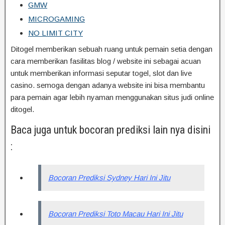
GMW
MICROGAMING
NO LIMIT CITY
Ditogel memberikan sebuah ruang untuk pemain setia dengan
cara memberikan fasilitas blog / website ini sebagai acuan
untuk memberikan informasi seputar togel, slot dan live
casino. semoga dengan adanya website ini bisa membantu
para pemain agar lebih nyaman menggunakan situs judi online
ditogel.
Baca juga untuk bocoran prediksi lain nya disini
:
Bocoran Prediksi Sydney Hari Ini Jitu
Bocoran Prediksi Toto Macau Hari Ini Jitu