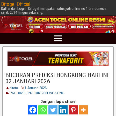
Ditogel Official
Daftar dan Login | DiTogel merupakan situs judi online no 1 di indonesia
sejak 2014 hingga sekarang.
BOCORAN PREDIKSI HONGKONG HARI INI
02 JANUARI 2026
ditoto
1 Januari 2026
PREDIKSI
,
PREDIKSI HONGKONG
Jangan lupa share