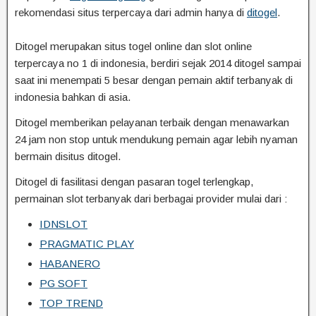
rekomendasi situs terpercaya dari admin hanya di
ditogel
.
Ditogel merupakan situs togel online dan slot online
terpercaya no 1 di indonesia, berdiri sejak 2014 ditogel sampai
saat ini menempati 5 besar dengan pemain aktif terbanyak di
indonesia bahkan di asia.
Ditogel memberikan pelayanan terbaik dengan menawarkan
24 jam non stop untuk mendukung pemain agar lebih nyaman
bermain disitus ditogel.
Ditogel di fasilitasi dengan pasaran togel terlengkap,
permainan slot terbanyak dari berbagai provider mulai dari :
IDNSLOT
PRAGMATIC PLAY
HABANERO
PG SOFT
TOP TREND