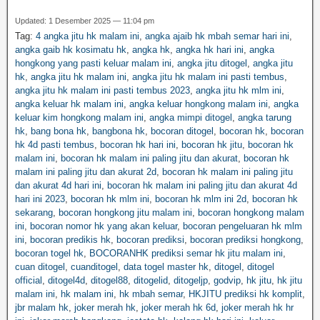
Updated: 1 Desember 2025 — 11:04 pm
Tag:
4 angka jitu hk malam ini
,
angka ajaib hk mbah semar hari ini
,
angka gaib hk kosimatu hk
,
angka hk
,
angka hk hari ini
,
angka
hongkong yang pasti keluar malam ini
,
angka jitu ditogel
,
angka jitu
hk
,
angka jitu hk malam ini
,
angka jitu hk malam ini pasti tembus
,
angka jitu hk malam ini pasti tembus 2023
,
angka jitu hk mlm ini
,
angka keluar hk malam ini
,
angka keluar hongkong malam ini
,
angka
keluar kim hongkong malam ini
,
angka mimpi ditogel
,
angka tarung
hk
,
bang bona hk
,
bangbona hk
,
bocoran ditogel
,
bocoran hk
,
bocoran
hk 4d pasti tembus
,
bocoran hk hari ini
,
bocoran hk jitu
,
bocoran hk
malam ini
,
bocoran hk malam ini paling jitu dan akurat
,
bocoran hk
malam ini paling jitu dan akurat 2d
,
bocoran hk malam ini paling jitu
dan akurat 4d hari ini
,
bocoran hk malam ini paling jitu dan akurat 4d
hari ini 2023
,
bocoran hk mlm ini
,
bocoran hk mlm ini 2d
,
bocoran hk
sekarang
,
bocoran hongkong jitu malam ini
,
bocoran hongkong malam
ini
,
bocoran nomor hk yang akan keluar
,
bocoran pengeluaran hk mlm
ini
,
bocoran predikis hk
,
bocoran prediksi
,
bocoran prediksi hongkong
,
bocoran togel hk
,
BOCORANHK prediksi semar hk jitu malam ini
,
cuan ditogel
,
cuanditogel
,
data togel master hk
,
ditogel
,
ditogel
official
,
ditogel4d
,
ditogel88
,
ditogelid
,
ditogeljp
,
godvip
,
hk jitu
,
hk jitu
malam ini
,
hk malam ini
,
hk mbah semar
,
HKJITU prediksi hk komplit
,
jbr malam hk
,
joker merah hk
,
joker merah hk 6d
,
joker merah hk hr