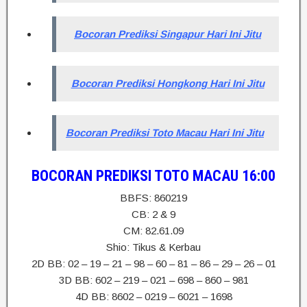
Bocoran Prediksi Singapur Hari Ini Jitu
Bocoran Prediksi Hongkong Hari Ini Jitu
Bocoran Prediksi Toto Macau Hari Ini Jitu
BOCORAN PREDIKSI TOTO MACAU 16:00
BBFS: 860219
CB: 2 & 9
CM: 82.61.09
Shio: Tikus & Kerbau
2D BB: 02 – 19 – 21 – 98 – 60 – 81 – 86 – 29 – 26 – 01
3D BB: 602 – 219 – 021 – 698 – 860 – 981
4D BB: 8602 – 0219 – 6021 – 1698