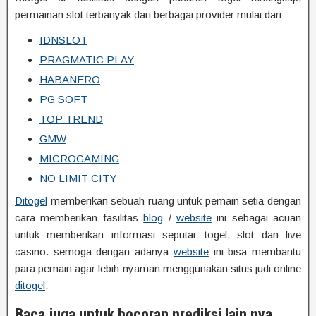
permainan slot terbanyak dari berbagai provider mulai dari :
IDNSLOT
PRAGMATIC PLAY
HABANERO
PG SOFT
TOP TREND
GMW
MICROGAMING
NO LIMIT CITY
Ditogel
memberikan sebuah ruang untuk pemain setia dengan
cara memberikan fasilitas
blog
/
website
ini sebagai acuan
untuk memberikan informasi seputar togel, slot dan live
casino. semoga dengan adanya
website
ini bisa membantu
para pemain agar lebih nyaman menggunakan situs judi online
ditogel
.
Baca juga untuk bocoran prediksi lain nya