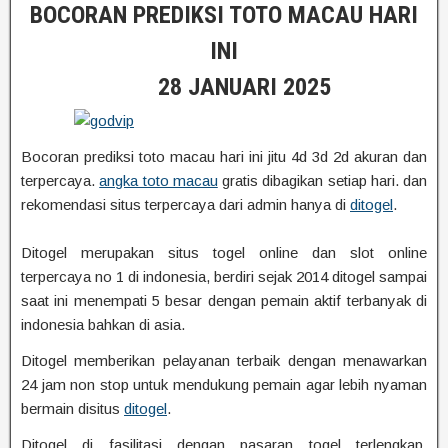
BOCORAN PREDIKSI TOTO MACAU HARI
INI
28 JANUARI 2025
Bocoran prediksi toto macau hari ini jitu 4d 3d 2d akuran dan
terpercaya.
angka toto macau
gratis dibagikan setiap hari. dan
rekomendasi situs terpercaya dari admin hanya di
ditogel
.
Ditogel merupakan situs togel online dan slot online
terpercaya no 1 di indonesia, berdiri sejak 2014 ditogel sampai
saat ini menempati 5 besar dengan pemain aktif terbanyak di
indonesia bahkan di asia.
Ditogel memberikan pelayanan terbaik dengan menawarkan
24 jam non stop untuk mendukung pemain agar lebih nyaman
bermain disitus
ditogel
.
Ditogel di fasilitasi dengan pasaran togel terlengkap,