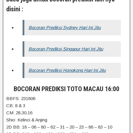
disini :
Bocoran Prediksi Sydney Hari Ini Jitu
Bocoran Prediksi Singapur Hari Ini Jitu
Bocoran Prediksi Hongkong Hari Ini Jitu
BOCORAN PREDIKSI TOTO MACAU 16:00
BBFS: 231806
CB: 8 & 3
CM: 28.30.16
Shio: Kelinci & Anjing
2D BB: 18 – 06 – 80 – 62 – 31 – 20 – 23 – 86 – 83 – 10