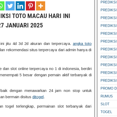
PREDIKS
PREDIKSI
KSI TOTO MACAU HARI INI
PREDIKSI
27 JANUARI 2025
PREDIKS
PREDIKS
PREDIKSI
ini jitu 4d 3d 2d akuran dan terpercaya.
angka toto
PREDIKSI
. dan rekomendasi situs terpercaya dari admin hanya di
PREDIKSI
PREDIKSI
 dan slot online terpercaya no 1 di indonesia, berdiri
PREDIKSI
 menempati 5 besar dengan pemain aktif terbanyak di
PREDIKSI
PROMO D
erbaik dengan menawarkan 24 jam non stop untuk
RUMUS
an bermain disitus
ditogel
.
SLOT
ran togel terlengkap, permainan slot terbanyak dari
TOGEL