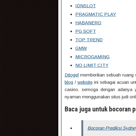
IDNSLOT
PRAGMATIC PLAY
HABANERO
PG SOFT
TOP TREND
GMW
MICROGAMING
NO LIMIT CITY
Ditogel
memberikan sebuah ruang un
blog
/
website
ini sebagai acuan unt
casino. semoga dengan adanya
nyaman menggunakan situs judi on
Baca juga untuk bocoran pre
Bocoran Prediksi Sydney 