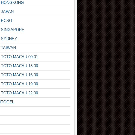
I HONGKONG
 JAPAN
 PCSO
I SINGAPORE
I SYDNEY
 TAIWAN
 TOTO MACAU 00:01
 TOTO MACAU 13:00
 TOTO MACAU 16:00
 TOTO MACAU 19:00
 TOTO MACAU 22:00
ITOGEL