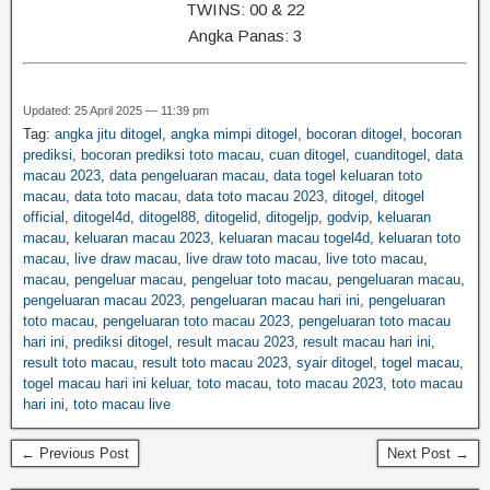
TWINS: 00 & 22
Angka Panas: 3
Updated: 25 April 2025 — 11:39 pm
Tag:
angka jitu ditogel
,
angka mimpi ditogel
,
bocoran ditogel
,
bocoran
prediksi
,
bocoran prediksi toto macau
,
cuan ditogel
,
cuanditogel
,
data
macau 2023
,
data pengeluaran macau
,
data togel keluaran toto
macau
,
data toto macau
,
data toto macau 2023
,
ditogel
,
ditogel
official
,
ditogel4d
,
ditogel88
,
ditogelid
,
ditogeljp
,
godvip
,
keluaran
macau
,
keluaran macau 2023
,
keluaran macau togel4d
,
keluaran toto
macau
,
live draw macau
,
live draw toto macau
,
live toto macau
,
macau
,
pengeluar macau
,
pengeluar toto macau
,
pengeluaran macau
,
pengeluaran macau 2023
,
pengeluaran macau hari ini
,
pengeluaran
toto macau
,
pengeluaran toto macau 2023
,
pengeluaran toto macau
hari ini
,
prediksi ditogel
,
result macau 2023
,
result macau hari ini
,
result toto macau
,
result toto macau 2023
,
syair ditogel
,
togel macau
,
togel macau hari ini keluar
,
toto macau
,
toto macau 2023
,
toto macau
hari ini
,
toto macau live
← Previous Post
Next Post →