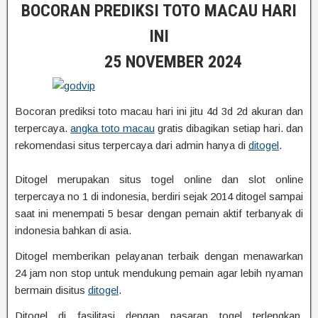
BOCORAN PREDIKSI TOTO MACAU HARI
INI
25 NOVEMBER 2024
Bocoran prediksi toto macau hari ini jitu 4d 3d 2d akuran dan
terpercaya.
angka toto macau
gratis dibagikan setiap hari. dan
rekomendasi situs terpercaya dari admin hanya di
ditogel
.
Ditogel merupakan situs togel online dan slot online
terpercaya no 1 di indonesia, berdiri sejak 2014 ditogel sampai
saat ini menempati 5 besar dengan pemain aktif terbanyak di
indonesia bahkan di asia.
Ditogel memberikan pelayanan terbaik dengan menawarkan
24 jam non stop untuk mendukung pemain agar lebih nyaman
bermain disitus
ditogel
.
Ditogel di fasilitasi dengan pasaran togel terlengkap,