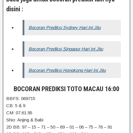
disini :
Bocoran Prediksi Sydney Hari Ini Jitu
Bocoran Prediksi Singapur Hari Ini Jitu
Bocoran Prediksi Hongkong Hari Ini Jitu
BOCORAN PREDIKSI TOTO MACAU 16:00
BBFS: 069715
CB: 5 & 9
CM: 07.61.95
Shio: Anjing & Babi
2D BB: 97 – 15 – 71 – 50 – 69 – 01 – 06 – 75 – 76 – 91