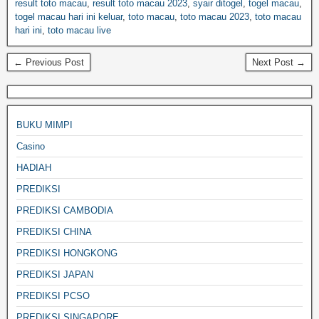
result toto macau
,
result toto macau 2023
,
syair ditogel
,
togel macau
,
togel macau hari ini keluar
,
toto macau
,
toto macau 2023
,
toto macau
hari ini
,
toto macau live
← Previous Post
Next Post →
BUKU MIMPI
Casino
HADIAH
PREDIKSI
PREDIKSI CAMBODIA
PREDIKSI CHINA
PREDIKSI HONGKONG
PREDIKSI JAPAN
PREDIKSI PCSO
PREDIKSI SINGAPORE